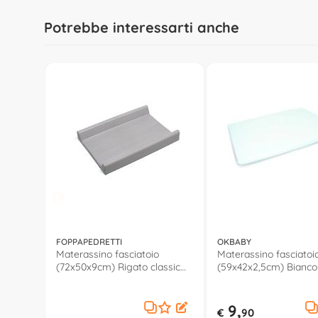
Potrebbe interessarti anche
FOPPAPEDRETTI
OKBABY
Materassino fasciatoio
Materassino fasciatoi
(72x50x9cm) Rigato classic
(59x42x2,5cm) Bianco
049774240
9,
€
90