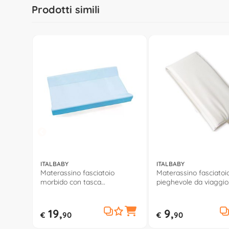
Prodotti simili
ITALBABY
ITALBABY
Materassino fasciatoio
Materassino fasciatoi
morbido con tasca
pieghevole da viaggio
(81x49x9cm) Azzurro 050
(76x46cm) Bianco 05
6000 22
05
19,
9,
€
90
€
90