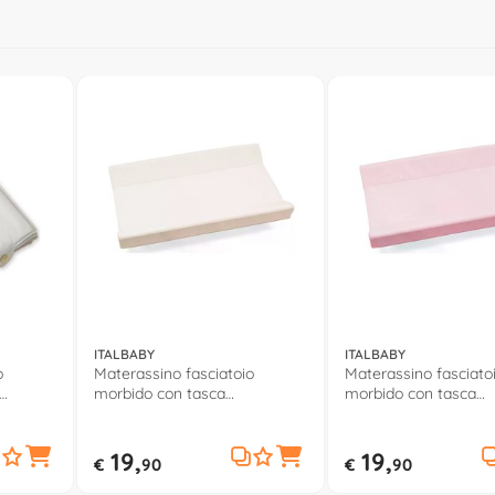
ITALBABY
ITALBABY
o
Materassino fasciatoio
Materassino fasciato
morbido con tasca
morbido con tasca
0 6025
(81x49x9cm) Avorio 050 6000
(81x49x9cm) Rosa 0
26
21
19,
19,
€
90
€
90