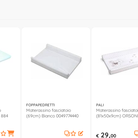
FOPPAPEDRETTI
PALI
o
Materassino fasciatoio
Materassino fasciato
 884
(69cm) Bianco 0049774440
(81x50x9cm) ORSON
e Tortora 694ORSON
29,
€
00