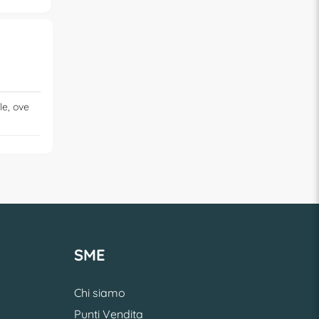
le, ove
SME
Chi siamo
Punti Vendita