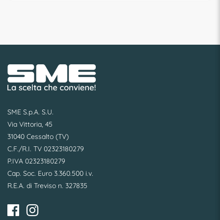
SME S.p.A. S.U.
Via Vittoria, 45
31040 Cessalto (TV)
C.F./R.I. TV 02323180279
P.IVA 02323180279
Cap. Soc. Euro 3.360.500 i.v.
R.E.A. di Treviso n. 327835