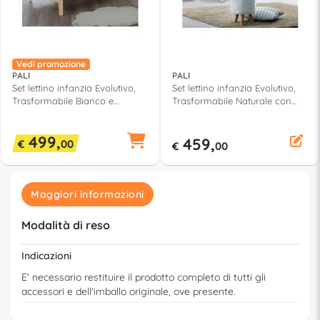
Vedi promozione
PALI
PALI
Set lettino infanzia Evolutivo,
Set lettino infanzia Evolutivo,
Trasformabile Bianco e
Trasformabile Naturale con
Naturale con corredo tessile
corredo tessile Ocra FLIPPY
Rigato WIN 0127WINNW
0127FLIPPYNO
499,
459,
€
00
€
00
Maggiori informazioni
Modalità di reso
Indicazioni
E' necessario restituire il prodotto completo di tutti gli
accessori e dell'imballo originale, ove presente.