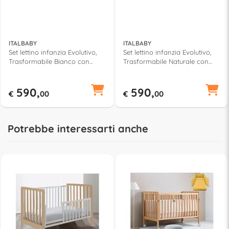
ITALBABY
ITALBABY
Set lettino infanzia Evolutivo,
Set lettino infanzia Evolutivo,
Trasformabile Bianco con
Trasformabile Naturale con
corredo tessile Sabbia INFINITO
corredo tessile Sabbia INFINITO
070 1100 14
070 1110 14
590,
590,
€
00
€
00
Potrebbe interessarti anche