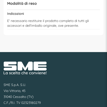
Modalità di reso
Indicazioni
E' necessario restituire il prodotto completo di tutti gli
accessori e dell'imballo originale, ove presente.
SME S.p.A. S.U.
Via Vittoria, 45
31040 Cessalto (TV)
C.F./R.I. TV 02323180279