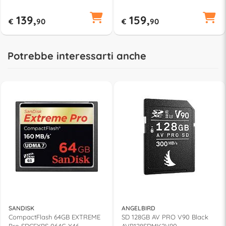
139,
159,
€
90
€
90
Potrebbe interessarti anche
SANDISK
ANGELBIRD
CompactFlash 64GB EXTREME
SD 128GB AV PRO V90 Black
Pro SDCFXPS 064G X46
AVP128SDMK2V90