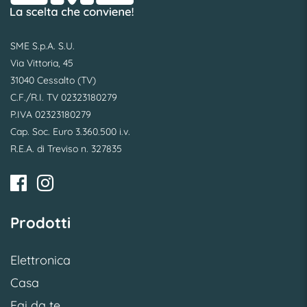
SME S.p.A. S.U.
Via Vittoria, 45
31040 Cessalto (TV)
C.F./R.I. TV 02323180279
P.IVA 02323180279
Cap. Soc. Euro 3.360.500 i.v.
R.E.A. di Treviso n. 327835
Prodotti
Elettronica
Casa
Fai da te