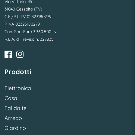
Via Vittoria, 45
31040 Cessalto (TV)
C.F./R.I. TV 02323180279
P.IVA 02323180279
Cap. Soc. Euro 3.360.500 i.v.
R.E.A. di Treviso n. 327835
Prodotti
Elettronica
Casa
Fai da te
Arredo
Giardino