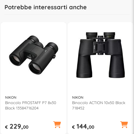
Potrebbe interessarti anche
NIKON
NIKON
Binocolo PROSTAFF P7 8x30
Binocolo ACTION 10x50 Black
Black 13584716204
718452
229,
144,
€
00
€
00