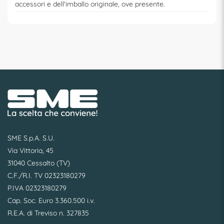
accessori e dell'imballo originale, ove presente.
SME S.p.A. S.U.
Via Vittoria, 45
31040 Cessalto (TV)
C.F./R.I. TV 02323180279
P.IVA 02323180279
Cap. Soc. Euro 3.360.500 i.v.
R.E.A. di Treviso n. 327835