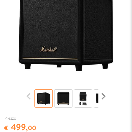
Prezzo
499,
€
00