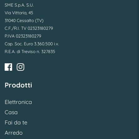
SME S.p.A. S.U.
Via Vittoria, 45
31040 Cessalto (TV)
C.F./R.I. TV 02323180279
P.IVA 02323180279
Cap. Soc. Euro 3.360.500 i.v.
R.E.A. di Treviso n. 327835
Prodotti
Elettronica
Casa
Fai da te
Arredo