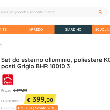
A TE
ARREDO
GIARDINO
SCUOLA 
no
Set da esterno alluminio, poliestere 
posti Grigio BHR 10010 3
€ 499,00
Prezzo
399,
€
00
Prezzo attuale
€ 100,00 ( Sconto 20% )
Risparmi