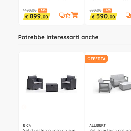
1.190,00
990,00
- 24%
- 40%
899,
590,
€
00
€
00
Potrebbe interessarti anche
OFFERTA
BICA
ALLIBERT
Set da esterno polipropilene
Set da esterno polipro