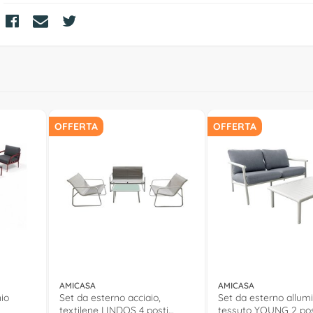
OFFERTA
OFFERTA
AMICASA
AMICASA
nio
Set da esterno acciaio,
Set da esterno allumi
textilene LINDOS 4 posti
tessuto YOUNG 2 pos