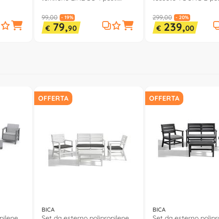
Bianco e Grigio DLYT035
e Grey 40667T B2 SE
99,00
299,00
- 19%
- 20%
79,
239,
€
90
€
00
OFFERTA
OFFERTA
BICA
BICA
pilene
Set da esterno polipropilene
Set da esterno polipr