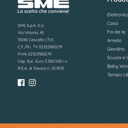
Elettronic
Casa
SME S.p.A. S.U.
Fai da te
Via Vittoria, 45
31040 Cessalto (TV)
Arredo
C.F./R.I. TV 02323180279
Giardino
P.IVA 02323180279
Scuola e U
Cap. Soc. Euro 3.360.500 i.v.
Baby Wor
R.E.A. di Treviso n. 327835
Tempo Li
© 2026 SME S.p.A. S.U. - Via Vittoria, 45 31040 Cessalto (TV)