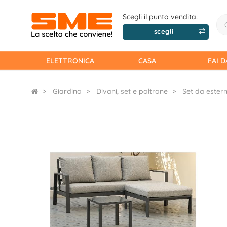
Scegli il punto vendita:
scegli
ELETTRONICA
CASA
FAI D
Giardino
Divani, set e poltrone
Set da ester