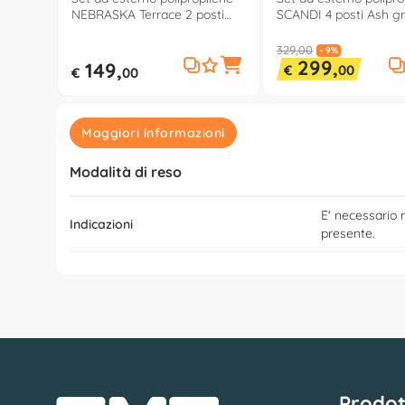
NEBRASKA Terrace 2 posti
SCANDI 4 posti Ash g
Antracite 9073 4
Storm grey 264037
329,00
- 9%
299,
149,
€
00
€
00
Maggiori informazioni
Modalità di reso
E' necessario r
Indicazioni
presente.
Prodot