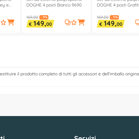
rey e
DOGHE 4 posti Bianco 9690
DOGHE 4 posti Grafit
169,00
169,00
- 11%
- 11%
149,
149,
€
00
€
00
estituire il prodotto completo di tutti gli accessori e dell'imballo origina
ti
Servizi