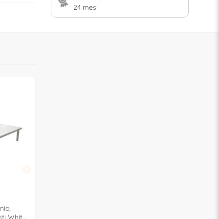
24 mesi
OFFERTA
OFFERTA
AMICASA
AMICASA
nio,
Set da esterno alluminio ALEX
Set da esterno polie
ti White
5 posti Grigio e Beige BRH
TOSCANA 4 posti C