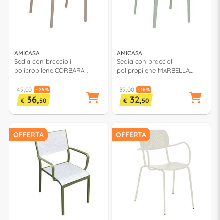
AMICASA
AMICASA
Sedia con braccioli
Sedia con braccioli
polipropilene CORBARA
polipropilene MARBELLA
Sabbia PP 776A
Salvia PP 951A
49,00
39,00
- 25%
- 16%
36,
32,
€
50
€
50
OFFERTA
OFFERTA