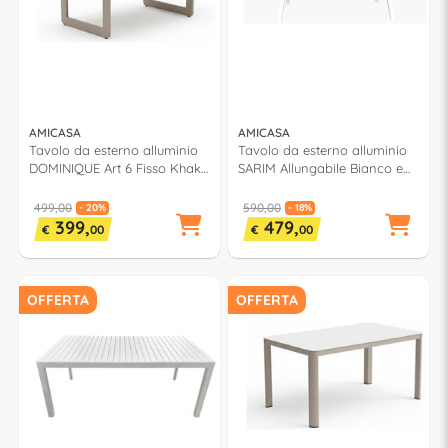
AMICASA
AMICASA
Tavolo da esterno alluminio
Tavolo da esterno alluminio
DOMINIQUE Art 6 Fisso Khaki
SARIM Allungabile Bianco e
(210x100x75cm) 243013
Antracite (216-297x100x76cm)
499,00
590,00
- 20%
- 18%
399,
479,
€
00
€
00
OFFERTA
OFFERTA