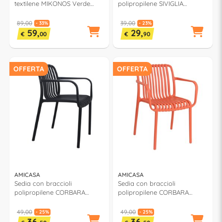
textilene MIKONOS Verde
polipropilene SIVIGLIA
oliva e Grigio chiaro LY AC
Antracite e Bianco PP 922A
002
89,00
39,00
- 33%
- 23%
59,
29,
€
00
€
90
OFFERTA
OFFERTA
AMICASA
AMICASA
Sedia con braccioli
Sedia con braccioli
polipropilene CORBARA
polipropilene CORBARA
Antracite PP 776A
Corallo PP 776A
49,00
49,00
- 25%
- 25%
36,
36,