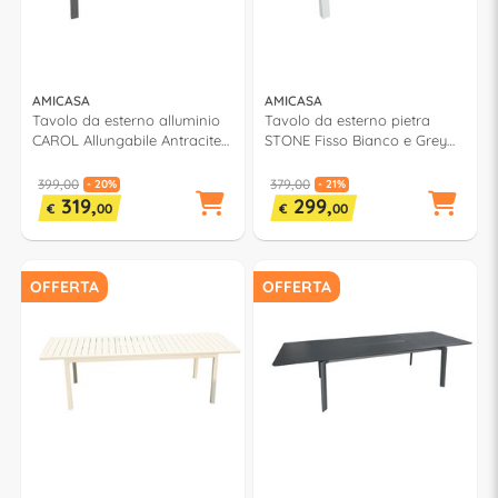
AMICASA
AMICASA
Tavolo da esterno alluminio
Tavolo da esterno pietra
CAROL Allungabile Antracite
STONE Fisso Bianco e Grey
(140-180x80x75cm) LY AT 306
(160x90x74cm) LY AT 078
399,00
379,00
- 20%
- 21%
319,
299,
€
00
€
00
OFFERTA
OFFERTA