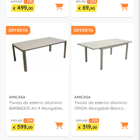
243005
649,00
89,90
- 23%
- 22%
499,
69,
€
00
€
90
OFFERTA
OFFERTA
AMICASA
AMICASA
Tavolo da esterno alluminio
Tavolo da esterno alluminio
BARBADOS Art 4 Allungabile
ORION Allungabile Bianco
Khaki (200-300x110x77,5cm)
opaco (148-209x90x75cm) LS
243005
ET 15
749,00
399,00
- 20%
- 20%
599,
319,
€
00
€
00