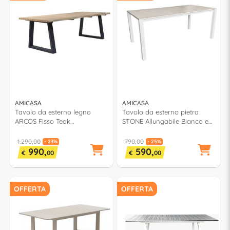
AMICASA
AMICASA
Tavolo da esterno legno
Tavolo da esterno pietra
ARCOS Fisso Teak
STONE Allungabile Bianco e
(240x100cm)
Grey (180-240x90x75cm) LY
AT 154
1.290,00
790,00
- 23%
- 25%
990,
590,
€
00
€
00
OFFERTA
OFFERTA