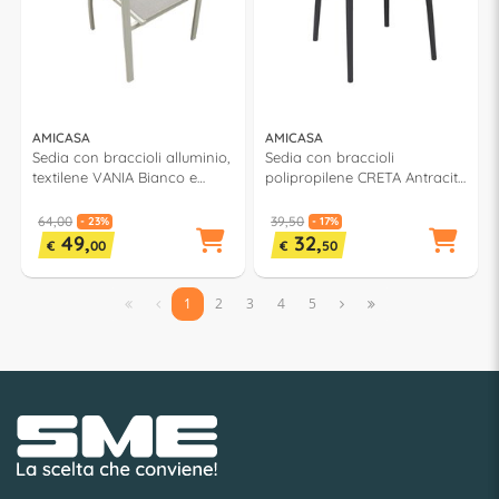
AMICASA
AMICASA
Sedia con braccioli alluminio,
Sedia con braccioli
textilene VANIA Bianco e
polipropilene CRETA Antracite
Grigio LS TC 804
PP 831
64,00
39,50
- 23%
- 17%
49,
32,
€
00
€
50


1
2
3
4
5

