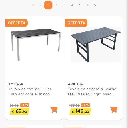


1
2
3
4
5


OFFERTA
OFFERTA
AMICASA
AMICASA
Tavolo da esterno ROMA
Tavolo da esterno alluminio
Fisso Antracite e Bianco
LOREN Fisso Grigio scuro
(156x78x74cm) SAK 156
(140x71x68cm)
89,90
199,00
- 22%
- 25%
69,
149,
€
90
€
00