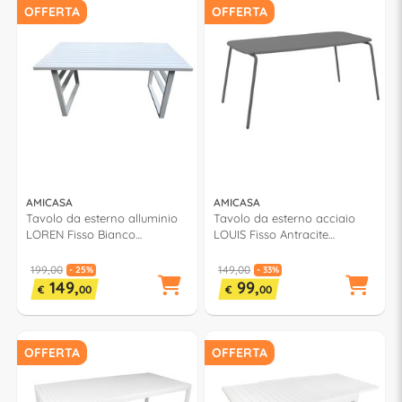
OFFERTA
OFFERTA
AMICASA
AMICASA
Tavolo da esterno alluminio
Tavolo da esterno acciaio
LOREN Fisso Bianco
LOUIS Fisso Antracite
(140x71x68cm)
(160x80x73cm) TB0106
199,00
149,00
- 25%
- 33%
149,
99,
€
00
€
00
OFFERTA
OFFERTA