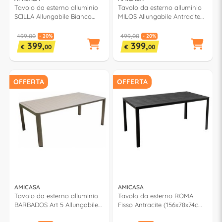
Tavolo da esterno alluminio
Tavolo da esterno alluminio
SCILLA Allungabile Bianco
MILOS Allungabile Antracite
(180-240x100x75cm) LS ET
(202-263x100x75cm) LS ET 15
30A
499,00
499,00
- 20%
- 20%
399,
399,
€
00
€
00
OFFERTA
OFFERTA
AMICASA
AMICASA
Tavolo da esterno alluminio
Tavolo da esterno ROMA
BARBADOS Art 5 Allungabile
Fisso Antracite (156x78x74cm)
Khaki (180-240x100x75cm)
SAK 156