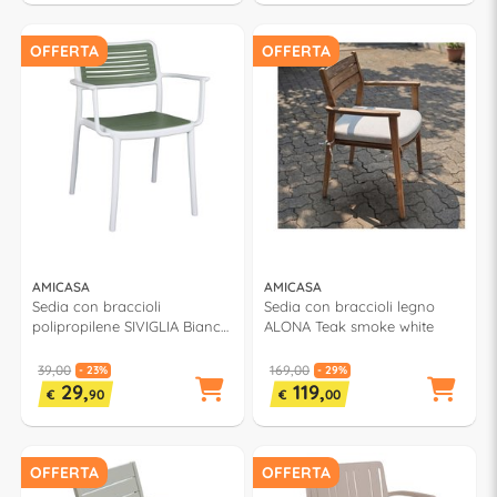
OFFERTA
OFFERTA
AMICASA
AMICASA
Sedia con braccioli
Sedia con braccioli legno
polipropilene SIVIGLIA Bianco
ALONA Teak smoke white
e Verde PP 922A
39,00
169,00
- 23%
- 29%
29,
119,
€
90
€
00
OFFERTA
OFFERTA