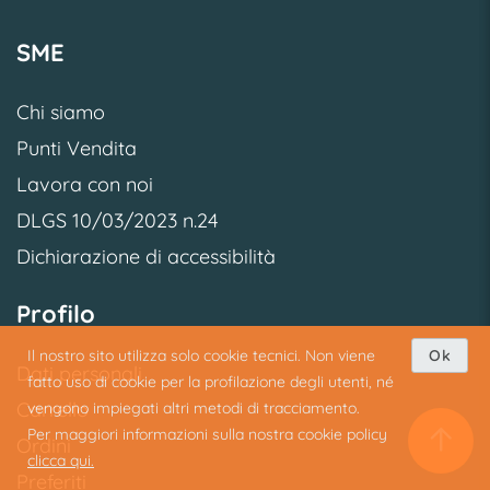
SME
Chi siamo
Punti Vendita
Lavora con noi
DLGS 10/03/2023 n.24
Dichiarazione di accessibilità
Profilo
Il nostro sito utilizza solo cookie tecnici. Non viene
Ok
Dati personali
fatto uso di cookie per la profilazione degli utenti, né
Carrello
vengono impiegati altri metodi di tracciamento.
Per maggiori informazioni sulla nostra cookie policy
Ordini
clicca qui.
Preferiti