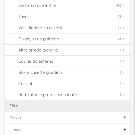
Sedie, sdrai e lettini
100
Tavoli
78
Vasi, fioriere e cassette
74
Divani, set e poltrone
44
Altro arredo giardino
9
Cucine da esterno
8
Box e casette giardino
5
Cuscini
4
Reti, tutori e protezione piante
2
Filtri
Prezzo
Linea