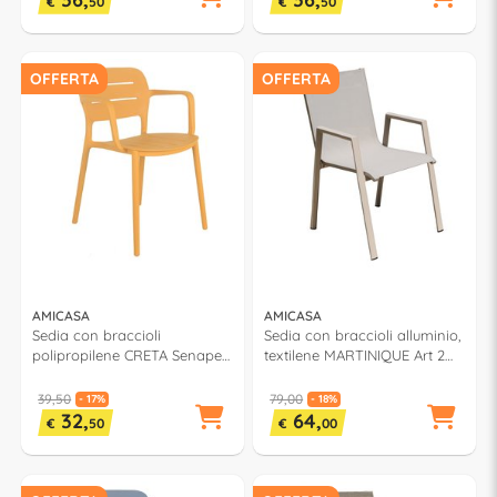
€
50
€
50
OFFERTA
OFFERTA
AMICASA
AMICASA
Sedia con braccioli
Sedia con braccioli alluminio,
polipropilene CRETA Senape
textilene MARTINIQUE Art 2
PP 831
Khaki 2509 001
39,50
79,00
- 17%
- 18%
32,
64,
€
50
€
00