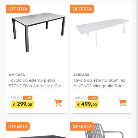
OFFERTA
OFFERTA
AMICASA
AMICASA
Tavolo da esterno pietra
Tavolo da esterno alluminio
STONE Fisso Antracite e Grey
MIKONOS Allungabile Bianco
(160x90x74cm) LY AT 078
(200-300x102,5x75cm) LY AT
237
379,00
649,00
- 21%
- 23%
299,
499,
€
00
€
00
OFFERTA
OFFERTA