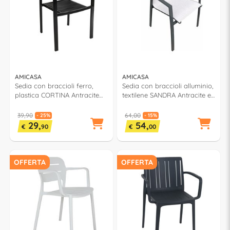
AMICASA
AMICASA
Sedia con braccioli ferro,
Sedia con braccioli alluminio,
plastica CORTINA Antracite
textilene SANDRA Antracite e
YC 051
Grigio
39,90
64,00
- 25%
- 15%
29,
54,
€
90
€
00
OFFERTA
OFFERTA