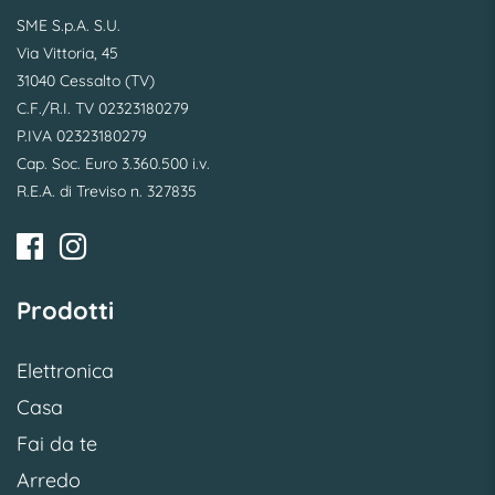
SME S.p.A. S.U.
Via Vittoria, 45
31040 Cessalto (TV)
C.F./R.I. TV 02323180279
P.IVA 02323180279
Cap. Soc. Euro 3.360.500 i.v.
R.E.A. di Treviso n. 327835
Prodotti
Elettronica
Casa
Fai da te
Arredo