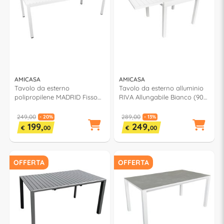
AMICASA
AMICASA
Tavolo da esterno
Tavolo da esterno alluminio
polipropilene MADRID Fisso
RIVA Allungabile Bianco (90-
Bianco (210x100x75cm) TD
180x90x75cm) LS ET 01NA
516 PPTOP
249,00
289,00
- 20%
- 13%
199,
249,
€
00
€
00
OFFERTA
OFFERTA