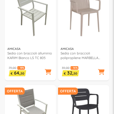
AMICASA
AMICASA
Sedia con braccioli alluminio
Sedia con braccioli
KARIM Bianco LS TC 805
polipropilene MARBELLA
Sabbia PP 951A
79,00
39,00
- 18%
- 16%
64,
32,
€
50
€
50
OFFERTA
OFFERTA