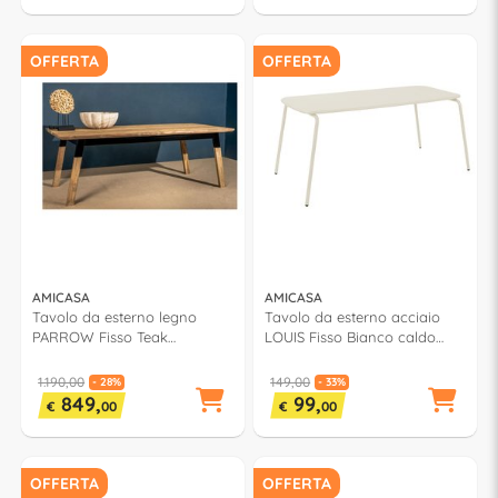
OFFERTA
OFFERTA
AMICASA
AMICASA
Tavolo da esterno legno
Tavolo da esterno acciaio
PARROW Fisso Teak
LOUIS Fisso Bianco caldo
(220x100x77cm)
(160x80x73cm) TB0106
ANDROMEDA
1.190,00
149,00
- 28%
- 33%
849,
99,
€
00
€
00
OFFERTA
OFFERTA