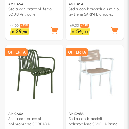
AMICASA
AMICASA
Sedia con braccioli ferro
Sedia con braccioli alluminio,
LOUIS Antracite
textilene SARIM Bianco e
Antracite
44,00
69,00
- 32%
- 21%
29,
54,
€
90
€
00
OFFERTA
OFFERTA
AMICASA
AMICASA
Sedia con braccioli
Sedia con braccioli
polipropilene CORBARA
polipropilene SIVIGLIA Bianco
Verde PP 776A
e Tortora PP 922A