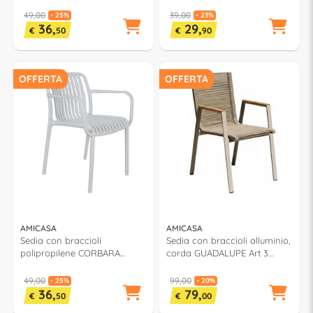
49,00
39,00
- 25%
- 23%
36,
29,
€
50
€
90
OFFERTA
OFFERTA
AMICASA
AMICASA
Sedia con braccioli
Sedia con braccioli alluminio,
polipropilene CORBARA
corda GUADALUPE Art 3
Bianco PP 776A
Khaki e Champagne 2509
002
49,00
99,00
- 25%
- 20%
36,
79,
€
50
€
00