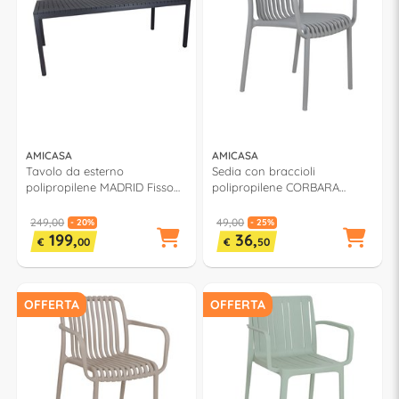
AMICASA
AMICASA
Tavolo da esterno
Sedia con braccioli
polipropilene MADRID Fisso
polipropilene CORBARA
Antracite (210x100x75cm) TD
Grigio PP 776A
516 PPTOP
249,00
49,00
- 20%
- 25%
199,
36,
€
00
€
50
OFFERTA
OFFERTA