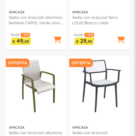
AMICASA
AMICASA
Sedia con braccioli alluminio,
Sedia con braccioli ferro
textilene CAROL Verde oliva e
LOUIS Bianco caldo
Grigio chiaro LY AC 062
79,00
44,00
- 37%
- 32%
49,
29,
€
50
€
90
OFFERTA
OFFERTA
AMICASA
AMICASA
Sedia con braccioli alluminio,
Sedia con braccioli