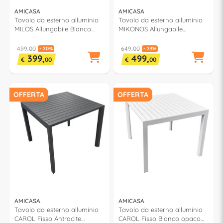
AMICASA
AMICASA
Tavolo da esterno alluminio
Tavolo da esterno alluminio
MILOS Allungabile Bianco
MIKONOS Allungabile
opaco (202-263x100x75cm)
Antracite (200-
LS ET 15
300x102,5x75cm) LY AT 237
499,00
649,00
- 20%
- 23%
399,
499,
€
00
€
00
OFFERTA
OFFERTA
AMICASA
AMICASA
Tavolo da esterno alluminio
Tavolo da esterno alluminio
CAROL Fisso Antracite
CAROL Fisso Bianco opaco