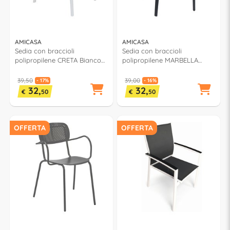
AMICASA
AMICASA
Sedia con braccioli
Sedia con braccioli
polipropilene CRETA Bianco
polipropilene MARBELLA
PP 831
Antracite PP 951A
39,50
39,00
- 17%
- 16%
32,
32,
€
50
€
50
OFFERTA
OFFERTA