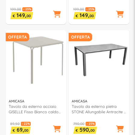
(90x90x75cm) LY AT 308
(90x90x75cm) LY AT 308
199,00
199,00
- 25%
- 25%
149,
149,
€
00
€
00
OFFERTA
OFFERTA
AMICASA
AMICASA
Tavolo da esterno acciaio
Tavolo da esterno pietra
GISELLE Fisso Bianco caldo
STONE Allungabile Antracite e
(80x80x74cm) TB0071
Grey (180-240x90x75cm) LY
AT 154
89,50
790,00
- 22%
- 25%
69,
590,
€
00
€
00