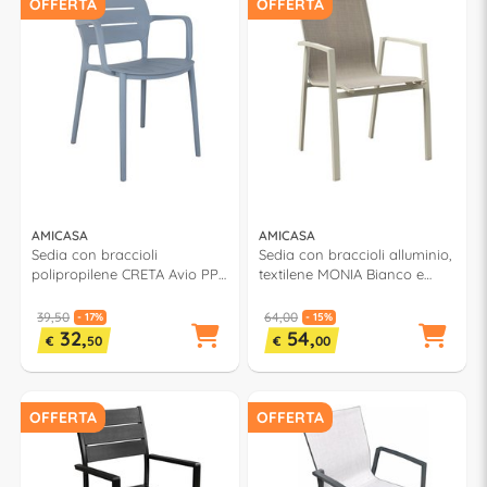
OFFERTA
OFFERTA
AMICASA
AMICASA
Sedia con braccioli
Sedia con braccioli alluminio,
polipropilene CRETA Avio PP
textilene MONIA Bianco e
831
Grigio LS TC711
39,50
64,00
- 17%
- 15%
32,
54,
€
50
€
00
OFFERTA
OFFERTA