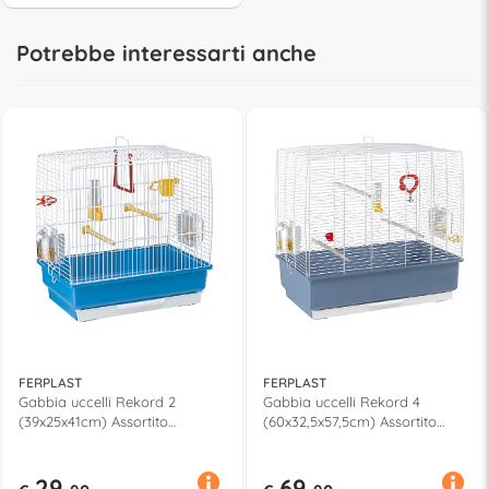
Potrebbe interessarti anche
FERPLAST
FERPLAST
Gabbia uccelli Rekord 2
Gabbia uccelli Rekord 4
(39x25x41cm) Assortito
(60x32,5x57,5cm) Assortito
52007811
52003814
29,
69,