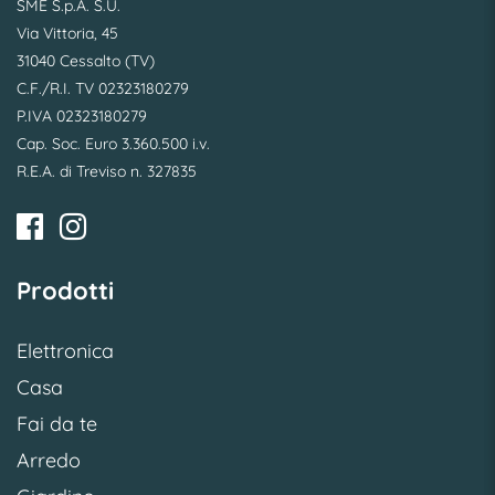
SME S.p.A. S.U.
Via Vittoria, 45
31040 Cessalto (TV)
C.F./R.I. TV 02323180279
P.IVA 02323180279
Cap. Soc. Euro 3.360.500 i.v.
R.E.A. di Treviso n. 327835
Prodotti
Elettronica
Casa
Fai da te
Arredo