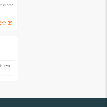
NEGRARI
NEGRARI
rassinato
Base cucina con lavello
Base cucina Sx con l
Bianco frassinato (80cm)
Bianco frassinato (
235,
299,
€
00
€
00
le, ove