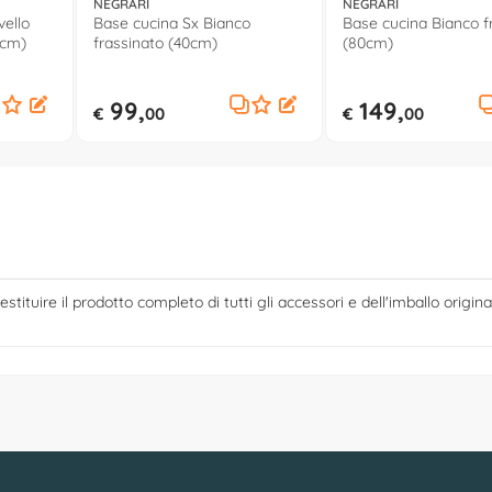
NEGRARI
NEGRARI
vello
Base cucina Sx Bianco
Base cucina Bianco f
0cm)
frassinato (40cm)
(80cm)
99,
149,
€
00
€
00
estituire il prodotto completo di tutti gli accessori e dell'imballo origina