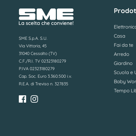
Prodot
Elettronic
Casa
SME S.p.A. S.U.
Fai da te
Via Vittoria, 45
31040 Cessalto (TV)
Arredo
C.F./R.I. TV 02323180279
Giardino
P.IVA 02323180279
Scuola e U
Cap. Soc. Euro 3.360.500 i.v.
Baby Wor
R.E.A. di Treviso n. 327835
Tempo Li