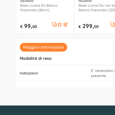
NEGRARI
NEGRARI
Base cucina Dx Bianco
Base cucina Dx con la
frassinato (40cm)
Bianco frassinato (12
99,
299,
€
00
€
00
Maggiori informazioni
Modalità di reso
E' necessario r
Indicazioni
presente.