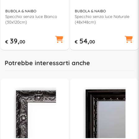
BUBOLA & NAIBO
BUBOLA & NAIBO
Specchio senza luce Bianco
Specchio senza luce Naturale
(30x120cm)
(48x148cm)
39,
54,
€
00
€
00
Potrebbe interessarti anche