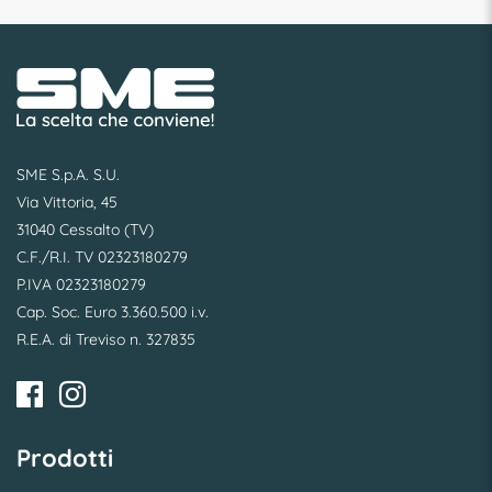
SME S.p.A. S.U.
Via Vittoria, 45
31040 Cessalto (TV)
C.F./R.I. TV 02323180279
P.IVA 02323180279
Cap. Soc. Euro 3.360.500 i.v.
R.E.A. di Treviso n. 327835
Prodotti