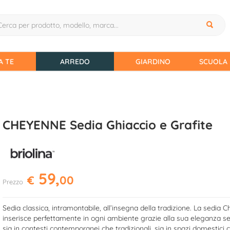
A TE
ARREDO
GIARDINO
SCUOLA 
CHEYENNE Sedia Ghiaccio e Grafite
59,
€
00
Prezzo
Sedia classica, intramontabile, all’insegna della tradizione. La sedia 
inserisce perfettamente in ogni ambiente grazie alla sua eleganza s
sia in contesti contemporanei che tradizionali, sia in spazi domestici ch