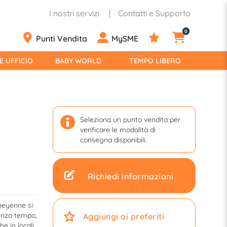
I nostri servizi
Contatti e Supporto
0
Punti Vendita
MySME
E UFFICIO
BABY WORLD
TEMPO LIBERO
Seleziona un punto vendita per
verificare le modalità di
consegna disponibili.
Richiedi informazioni
Cheyenne si
enza tempo,
Aggiungi ai preferiti
e in locali