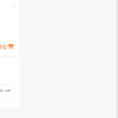
METAL F.A.R.
METAL F.A.R.
POKER Sedia Bianco
BRASIL Sedia Tortor
13,
24,
€
90
€
90
le, ove