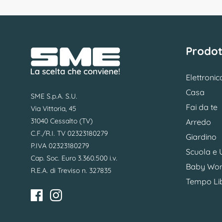
Prodot
Elettronic
Casa
SME S.p.A. S.U.
Fai da te
Via Vittoria, 45
31040 Cessalto (TV)
Arredo
C.F./R.I. TV 02323180279
Giardino
P.IVA 02323180279
Scuola e U
Cap. Soc. Euro 3.360.500 i.v.
Baby Wor
R.E.A. di Treviso n. 327835
Tempo Li