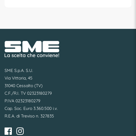
SME S.p.A. S.U.
Via Vittoria, 45
31040 Cessalto (TV)
C.F./R.I. TV 02323180279
P.IVA 02323180279
Cap. Soc. Euro 3.360.500 i.v.
R.E.A. di Treviso n. 327835