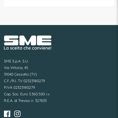
SME S.p.A. S.U.
Via Vittoria, 45
31040 Cessalto (TV)
C.F./R.I. TV 02323180279
P.IVA 02323180279
Cap. Soc. Euro 3.360.500 i.v.
R.E.A. di Treviso n. 327835