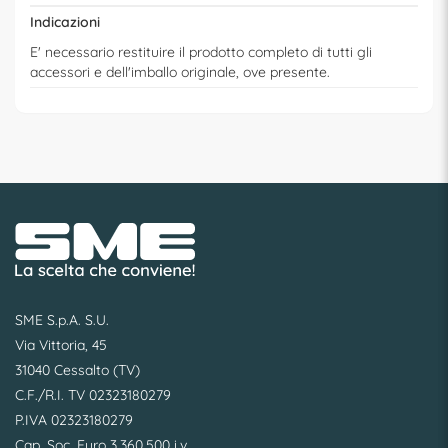
Indicazioni
E' necessario restituire il prodotto completo di tutti gli
accessori e dell'imballo originale, ove presente.
SME S.p.A. S.U.
Via Vittoria, 45
31040 Cessalto (TV)
C.F./R.I. TV 02323180279
P.IVA 02323180279
Cap. Soc. Euro 3.360.500 i.v.