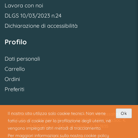
Lavora con noi
DLGS 10/03/2023 n.24
Dichiarazione di accessibilità
Profilo
Dati personali
Carrello
Ordini
Preferiti
Il nostro sito utilizza solo cookie tecnici. Non viene
Ok
© 2026 SME S.p.A. S.U. - Via Vittoria, 45 31040 Cessalto (TV)
C.F./R.I. TV 02323180279 - P.IVA 02323180279 - Cap.Soc. €
fatto uso di cookie per la profilazione degli utenti, né
3.360.500 i.v. - R.E.A. di Treviso n. 327835
vengono impiegati altri metodi di tracciamento.
Per maggiori informazioni sulla nostra cookie policy
Privacy
|
Cookie