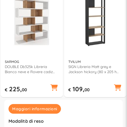
SARMOG
TVILUM
DOUBLE Db325k Libreria
SIGN Libreria Matt grey e
Bianco neve e Rovere cadiz
Jackson hickory (80 x 205 h
(150 x 180 h cm) Mobile KIT
cm) Mobile KIT
225,
109,
€
00
€
00
Maggiori informazioni
Modalità di reso