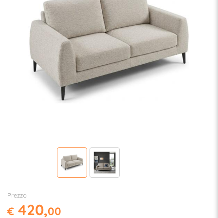
Prezzo
420,
€
00