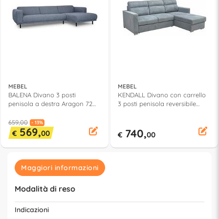
MEBEL
MEBEL
BALENA Divano 3 posti
KENDALL Divano con carrello
penisola a destra Aragon 72
3 posti penisola reversibile
Grigio chiaro
Aragon 93 Grigio
659,00
- 13%
569,
740,
€
00
€
00
Maggiori informazioni
Modalità di reso
Indicazioni