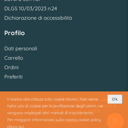
DLGS 10/03/2023 n.24
Dichiarazione di accessibilità
Profilo
Dati personali
Carrello
Ordini
Preferiti
Il nostro sito utilizza solo cookie tecnici. Non viene
Ok
© 2026 SME S.p.A. S.U. - Via Vittoria, 45 31040 Cessalto (TV)
C.F./R.I. TV 02323180279 - P.IVA 02323180279 - Cap.Soc. €
fatto uso di cookie per la profilazione degli utenti, né
3.360.500 i.v. - R.E.A. di Treviso n. 327835
vengono impiegati altri metodi di tracciamento.
Per maggiori informazioni sulla nostra cookie policy
Privacy
|
Cookie
clicca qui.