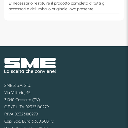
E' necessario restituire il prodotto completo di tutti gli
accessori e dell'imballo originale, ove presente.
SME S.p.A. S.U.
Via Vittoria, 45
31040 Cessalto (TV)
C.F./R.I. TV 02323180279
P.IVA 02323180279
Cap. Soc. Euro 3.360.500 i.v.