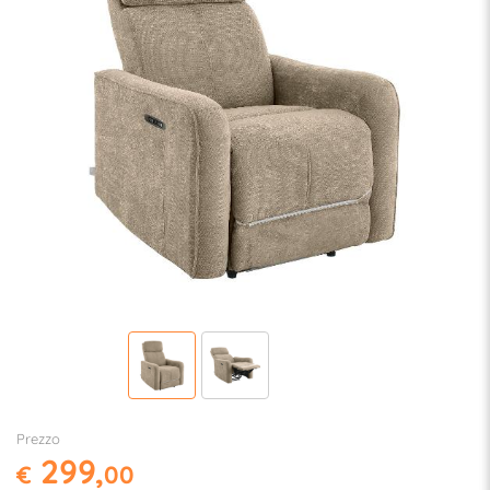
Prezzo
299,
€
00