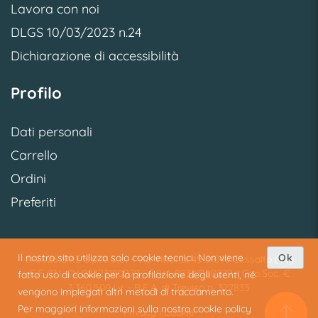
Lavora con noi
DLGS 10/03/2023 n.24
Dichiarazione di accessibilità
Profilo
Dati personali
Carrello
Ordini
Preferiti
Il nostro sito utilizza solo cookie tecnici. Non viene
Ok
© 2026 SME S.p.A. S.U. - Via Vittoria, 45 31040 Cessalto (TV)
C.F./R.I. TV 02323180279 - P.IVA 02323180279 - Cap.Soc. €
fatto uso di cookie per la profilazione degli utenti, né
3.360.500 i.v. - R.E.A. di Treviso n. 327835
vengono impiegati altri metodi di tracciamento.
Per maggiori informazioni sulla nostra cookie policy
Privacy
|
Cookie