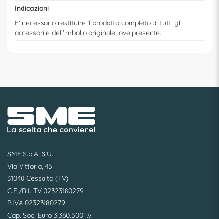
Indicazioni
E' necessario restituire il prodotto completo di tutti gli
accessori e dell'imballo originale, ove presente.
SME S.p.A. S.U.
Via Vittoria, 45
31040 Cessalto (TV)
C.F./R.I. TV 02323180279
P.IVA 02323180279
Cap. Soc. Euro 3.360.500 i.v.