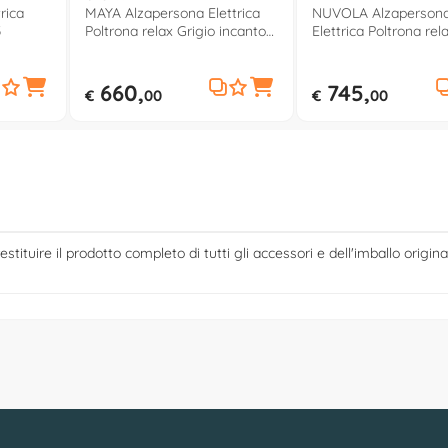
rica
MAYA Alzapersona Elettrica
NUVOLA Alzaperson
3
Poltrona relax Grigio incanto
Elettrica Poltrona rela
622
41
660,
745,
€
00
€
00
estituire il prodotto completo di tutti gli accessori e dell'imballo origina