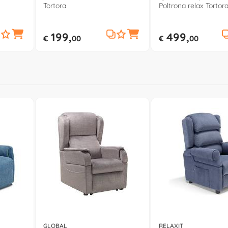
Tortora
Poltrona relax Tortor
199,
499,
€
00
€
00
GLOBAL
RELAXIT