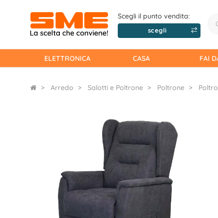
Scegli il punto vendita:
scegli
ELETTRONICA
CASA
FAI D
Arredo
Salotti e Poltrone
Poltrone
Poltro