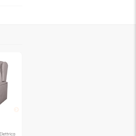
AMICASA
lettrica
ICARO Alzapersona Elettrica