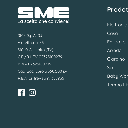
Prodot
Elettronic
Casa
SME S.p.A. S.U.
Fai da te
Via Vittoria, 45
31040 Cessalto (TV)
Arredo
C.F./R.I. TV 02323180279
Giardino
P.IVA 02323180279
Scuola e U
Cap. Soc. Euro 3.360.500 i.v.
Baby Wor
R.E.A. di Treviso n. 327835
Tempo Li