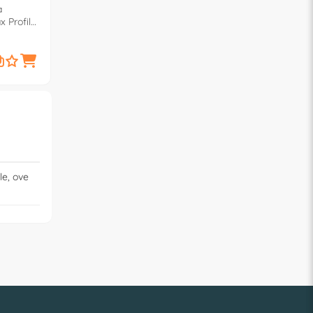
a
GALA Alzapersona Elettrica
x Profile
Poltrona relax Sunset
Bordeaux
745,
€
00
le, ove