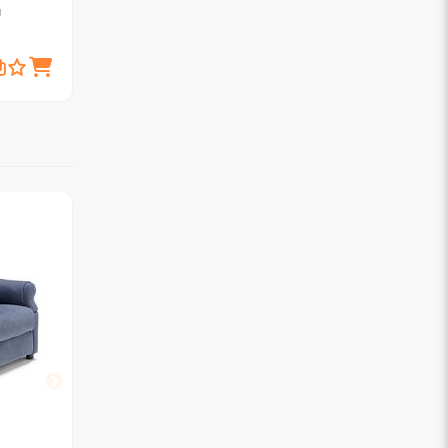
a
Poltrona relax Visone
299,
€
00
RELAXIT