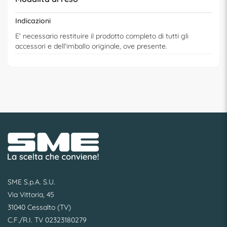
Indicazioni
E' necessario restituire il prodotto completo di tutti gli
accessori e dell'imballo originale, ove presente.
SME S.p.A. S.U.
Via Vittoria, 45
31040 Cessalto (TV)
C.F./R.I. TV 02323180279