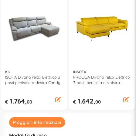
KK
INSOFA
ISCHIA Divano relax Elettrico 3
PROCIDA Divano relax Elettrico
posti penisola a destra Candy
3 posti penisola a sinistra
0012 light grey
Dang 018 giallo
1.764,
1.642,
€
00
€
00
Maggiori informazioni
Modalità di reso