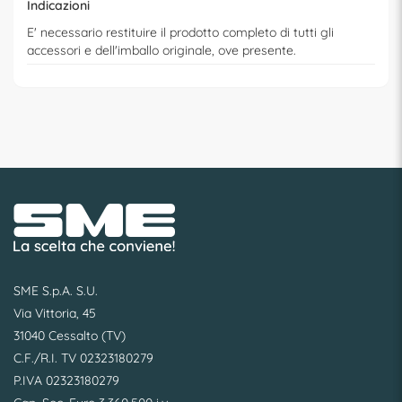
Indicazioni
E' necessario restituire il prodotto completo di tutti gli
accessori e dell'imballo originale, ove presente.
SME S.p.A. S.U.
Via Vittoria, 45
31040 Cessalto (TV)
C.F./R.I. TV 02323180279
P.IVA 02323180279