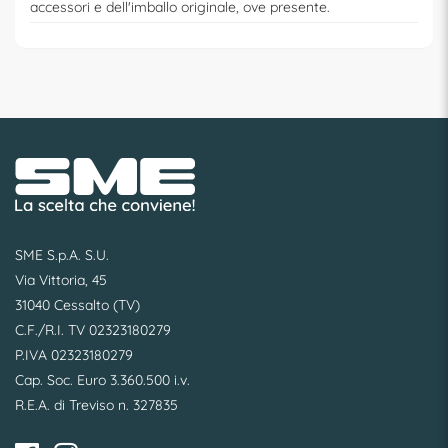
accessori e dell'imballo originale, ove presente.
SME S.p.A. S.U.
Via Vittoria, 45
31040 Cessalto (TV)
C.F./R.I. TV 02323180279
P.IVA 02323180279
Cap. Soc. Euro 3.360.500 i.v.
R.E.A. di Treviso n. 327835