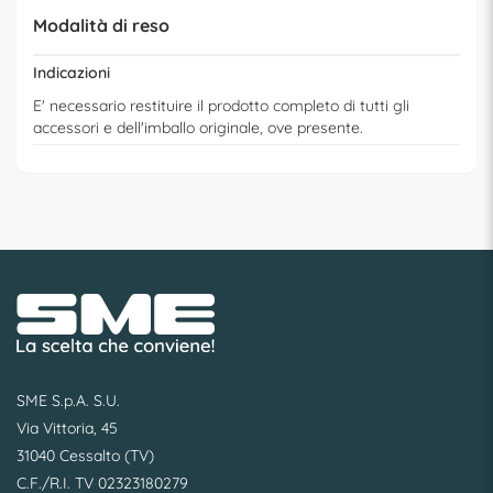
Modalità di reso
Indicazioni
E' necessario restituire il prodotto completo di tutti gli
accessori e dell'imballo originale, ove presente.
SME S.p.A. S.U.
Via Vittoria, 45
31040 Cessalto (TV)
C.F./R.I. TV 02323180279