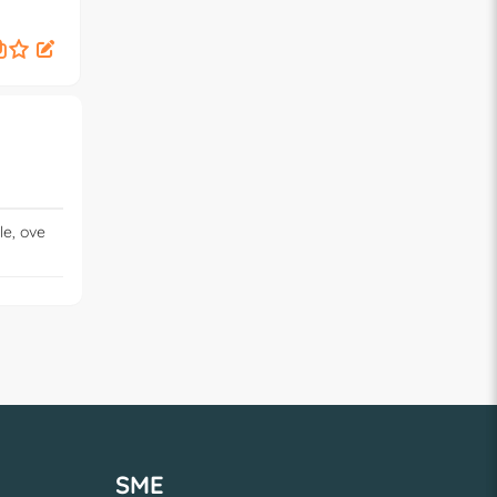
(190x80x22cm)
219,
€
00
le, ove
SME