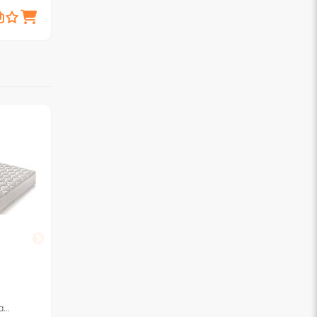
349,
159,
€
00
€
00
BIEMME RETI
GARDENA Ignifugo
a
Materasso una piazza