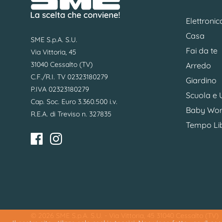
Elettronic
Casa
SME S.p.A. S.U.
Fai da te
Via Vittoria, 45
31040 Cessalto (TV)
Arredo
C.F./R.I. TV 02323180279
Giardino
P.IVA 02323180279
Scuola e U
Cap. Soc. Euro 3.360.500 i.v.
Baby Wor
R.E.A. di Treviso n. 327835
Tempo Li
© 2026 SME S.p.A. S.U. - Via Vittoria, 45 31040 Cessalto (TV)