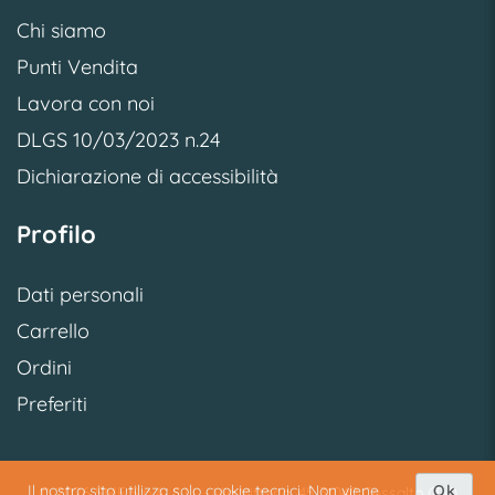
Chi siamo
Punti Vendita
Lavora con noi
DLGS 10/03/2023 n.24
Dichiarazione di accessibilità
Profilo
Dati personali
Carrello
Ordini
Preferiti
Il nostro sito utilizza solo cookie tecnici. Non viene
Ok
© 2026 SME S.p.A. S.U. - Via Vittoria, 45 31040 Cessalto (TV)