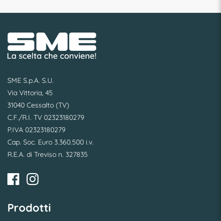
SME S.p.A. S.U.
Via Vittoria, 45
31040 Cessalto (TV)
C.F./R.I. TV 02323180279
P.IVA 02323180279
Cap. Soc. Euro 3.360.500 i.v.
R.E.A. di Treviso n. 327835
Prodotti