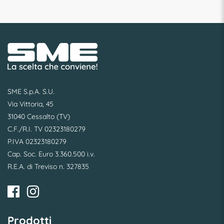
SME S.p.A. S.U.
Via Vittoria, 45
31040 Cessalto (TV)
C.F./R.I. TV 02323180279
P.IVA 02323180279
Cap. Soc. Euro 3.360.500 i.v.
R.E.A. di Treviso n. 327835
Prodotti