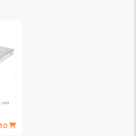
NIUCCI
r una
FIBRA800 800 gr Topper
piazza e mezza Bianco
49,
€
00