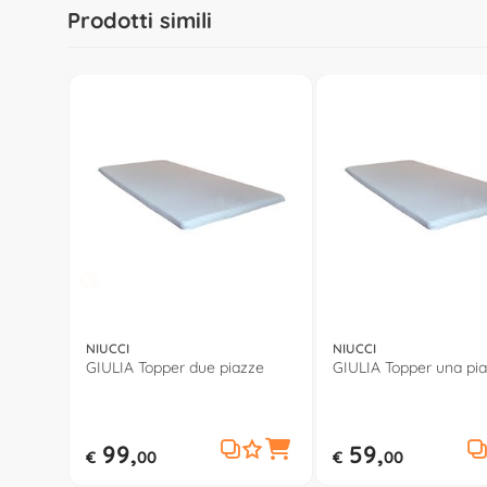
Prodotti simili
NIUCCI
NIUCCI
GIULIA Topper due piazze
GIULIA Topper una pi
99,
59,
€
00
€
00