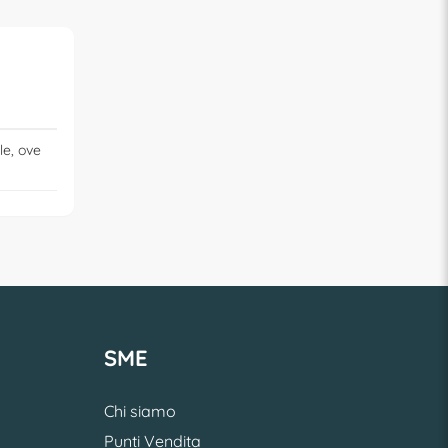
le, ove
SME
Chi siamo
Punti Vendita