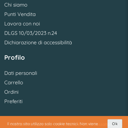
Chi siamo
Punti Vendita
Lavora con noi
DLGS 10/03/2023 n.24
Dichiarazione di accessibilità
Profilo
Dati personali
Carrello
Ordini
Preferiti
Il nostro sito utilizza solo cookie tecnici. Non viene
Ok
© 2026 SME S.p.A. S.U. - Via Vittoria, 45 31040 Cessalto (TV)