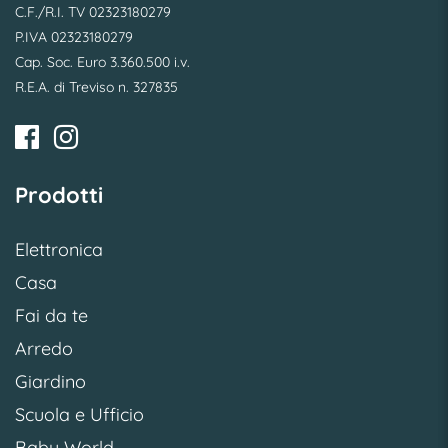
C.F./R.I. TV 02323180279
P.IVA 02323180279
Cap. Soc. Euro 3.360.500 i.v.
R.E.A. di Treviso n. 327835
Prodotti
Elettronica
Casa
Fai da te
Arredo
Giardino
Scuola e Ufficio
Baby World