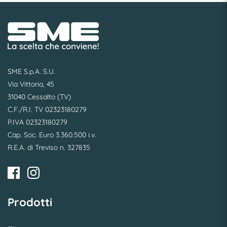
SME S.p.A. S.U.
Via Vittoria, 45
31040 Cessalto (TV)
C.F./R.I. TV 02323180279
P.IVA 02323180279
Cap. Soc. Euro 3.360.500 i.v.
R.E.A. di Treviso n. 327835
Prodotti