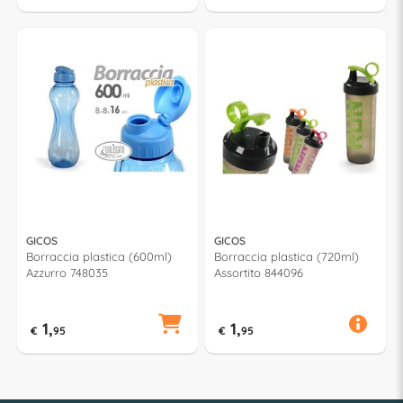
GICOS
GICOS
Borraccia plastica (600ml)
Borraccia plastica (720ml)
Azzurro 748035
Assortito 844096
1,
1,
€
95
€
95