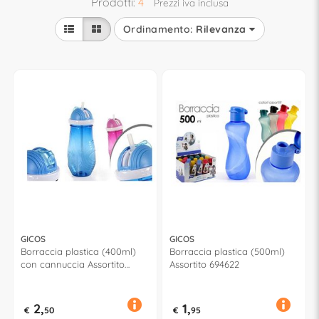
Prodotti:
4
Prezzi iva inclusa
Ordinamento:
Rilevanza
GICOS
GICOS
Borraccia plastica (400ml)
Borraccia plastica (500ml)
con cannuccia Assortito
Assortito 694622
747984
2,
1,
€
50
€
95