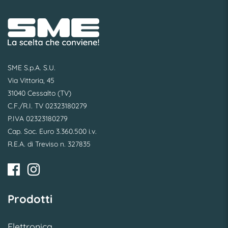
SME S.p.A. S.U.
Via Vittoria, 45
31040 Cessalto (TV)
C.F./R.I. TV 02323180279
P.IVA 02323180279
Cap. Soc. Euro 3.360.500 i.v.
R.E.A. di Treviso n. 327835
Prodotti
Elettronica