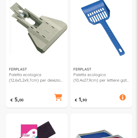
FERPLAST
FERPLAST
Paletta ecologica
Paletta ecologica
(12,6x5,2x9,7cm) per deiezioni
(10,4x27,9cm) per lettiere gatti
cani con 24 sacchetti NIPPY
assortito 85354799
Grigio chiaro 72220023
5,
1,
€
00
€
90