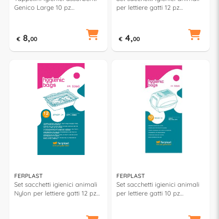
Genico Large 10 pz
per lettiere gatti 12 pz
(60x90cm) 85332811
(42x30cm) 85361724
8,
4,
€
00
€
00
FERPLAST
FERPLAST
Set sacchetti igienici animali
Set sacchetti igienici animali
Nylon per lettiere gatti 12 pz
per lettiere gatti 10 pz
(37x29cm) 85360724
(50x45cm) 85365724