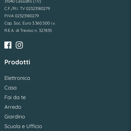
31040 Cessalto (TV)
C.F./R.I. TV 02323180279
P.IVA 02323180279
Cap. Soc. Euro 3.360.500 i.v.
R.E.A. di Treviso n. 327835
Prodotti
Elettronica
Casa
Fai da te
Arredo
Giardino
Scuola e Ufficio