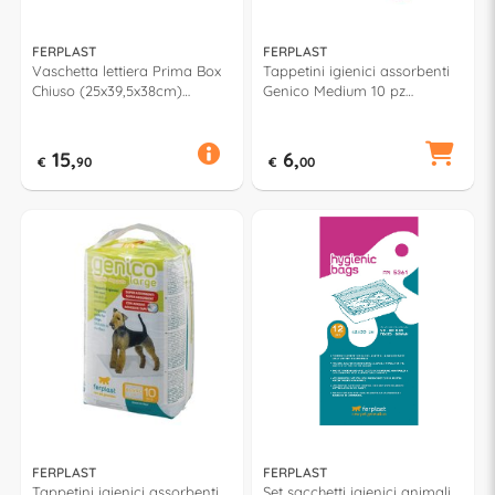
FERPLAST
FERPLAST
Vaschetta lettiera Prima Box
Tappetini igienici assorbenti
Chiuso (25x39,5x38cm)
Genico Medium 10 pz
assortito 72053799EL
(60x60cm) 85330811
15,
6,
€
90
€
00
FERPLAST
FERPLAST
Tappetini igienici assorbenti
Set sacchetti igienici animali