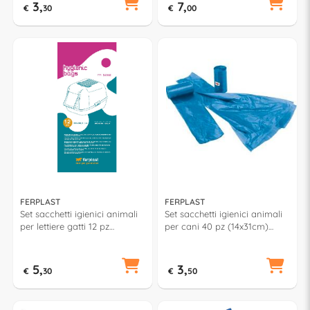
3,
7,
€
30
€
00
FERPLAST
FERPLAST
Set sacchetti igienici animali
Set sacchetti igienici animali
per lettiere gatti 12 pz
per cani 40 pz (14x31cm)
(50x38,5cm) 85362724
86720099
5,
3,
€
30
€
50