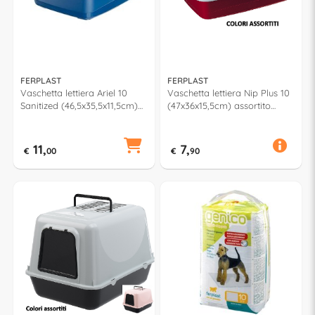
FERPLAST
FERPLAST
Vaschetta lettiera Ariel 10
Vaschetta lettiera Nip Plus 10
Sanitized (46,5x35,5x11,5cm)
(47x36x15,5cm) assortito
72041499
72041099
11,
7,
€
00
€
90