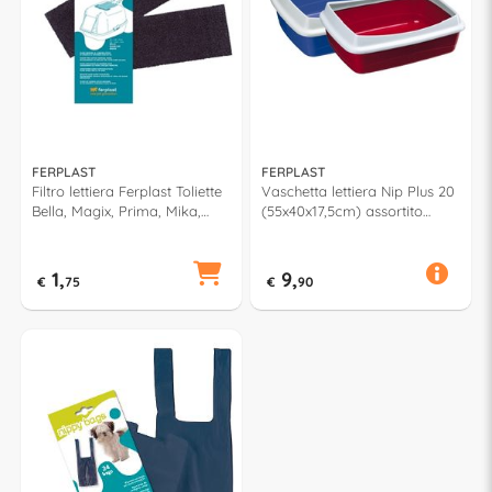
FERPLAST
FERPLAST
Filtro lettiera Ferplast Toliette
Vaschetta lettiera Nip Plus 20
Bella, Magix, Prima, Mika,
(55x40x17,5cm) assortito
Maxi Bella 93431017
72041299
1,
9,
€
75
€
90