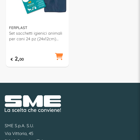
FERPLAST
Set sacchetti igienici animali
per cani 24 pz (24x12cm)
93601000
2,
€
00
SME S.p.A. S.U.
Via Vittoria, 45