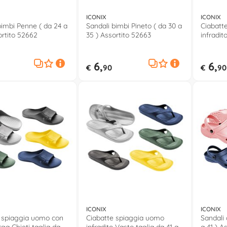
ICONIX
ICONIX
bimbi Penne ( da 24 a
Sandali bimbi Pineto ( da 30 a
Ciabatt
ortito 52662
35 ) Assortito 52663
infradit
a 40 As
6,
6,
€
90
€
90
ICONIX
ICONIX
 spiaggia uomo con
Ciabatte spiaggia uomo
Sandali