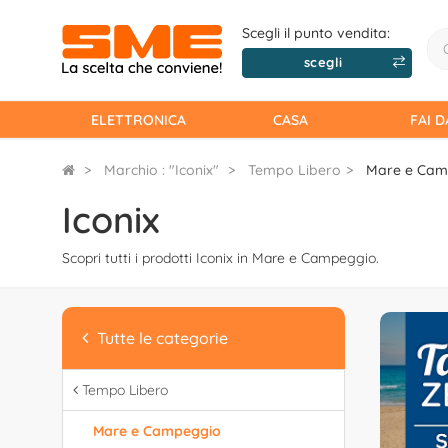
Scegli il punto vendita:
scegli
ELETTRONICA
CASA
FAI D
Marchio : "Iconix"
Tempo Libero
Mare e Cam
Iconix
Scopri tutti i prodotti Iconix in Mare e Campeggio.
Tutte le categorie
Tempo Libero
Mare e Campeggio