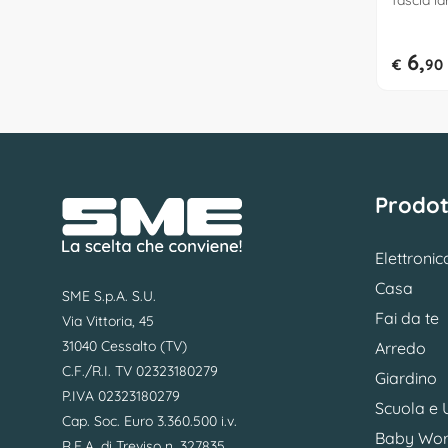
fascia la
40 a 45 
6,
€
90
Prodot
Elettronic
Casa
SME S.p.A. S.U.
Fai da te
Via Vittoria, 45
31040 Cessalto (TV)
Arredo
C.F./R.I. TV 02323180279
Giardino
P.IVA 02323180279
Scuola e U
Cap. Soc. Euro 3.360.500 i.v.
Baby Wor
R.E.A. di Treviso n. 327835