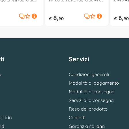
rga Chieti taglia da
infradito Vasto taglia da 41 a
a 41 ) A
Assortito 52660
46 Assortito 52661
6,
6,
€
90
€
90
ti
Servizi
a
Condizioni generali
Modalità di pagamento
Modalità di consegna
Servizi alla consegna
Reso del prodotto
fficio
Contatti
ld
Garanzia italiana