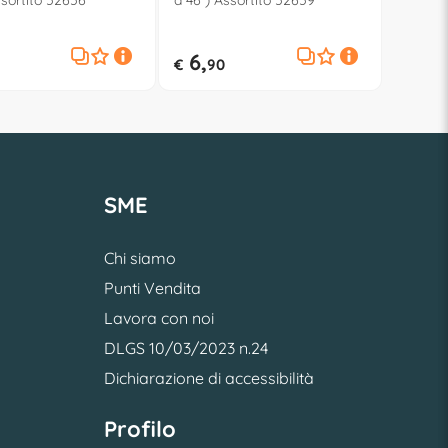
ssortito 52656
a 46 ) Assortito 52659
6,
€
90
SME
Chi siamo
Punti Vendita
Lavora con noi
DLGS 10/03/2023 n.24
Dichiarazione di accessibilità
Profilo