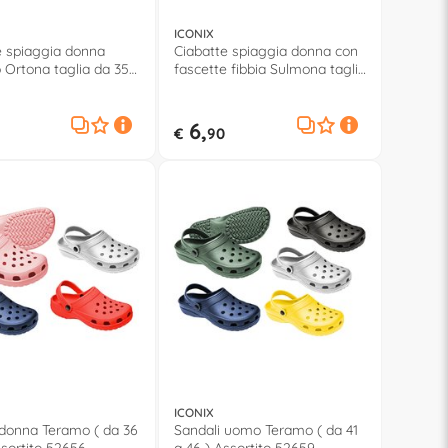
ICONIX
e spiaggia donna
Ciabatte spiaggia donna con
o Ortona taglia da 35
fascette fibbia Sulmona taglia
sortito 52658
da 36 a 41 Assortito 52657
6,
€
90
ICONIX
 donna Teramo ( da 36
Sandali uomo Teramo ( da 41