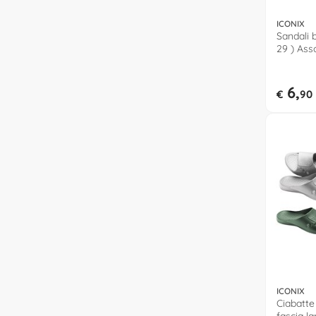
ICONIX
Sandali 
29 ) Ass
6,
€
90
ICONIX
Ciabatte