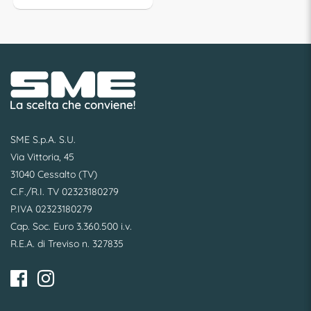
SME S.p.A. S.U.
Via Vittoria, 45
31040 Cessalto (TV)
C.F./R.I. TV 02323180279
P.IVA 02323180279
Cap. Soc. Euro 3.360.500 i.v.
R.E.A. di Treviso n. 327835