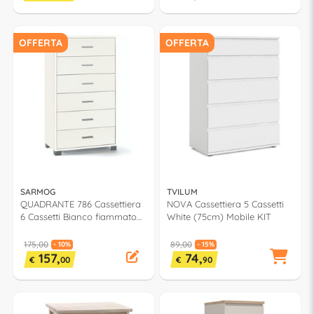
OFFERTA
OFFERTA
SARMOG
TVILUM
QUADRANTE 786 Cassettiera
NOVA Cassettiera 5 Cassetti
6 Cassetti Bianco fiammato
White (75cm) Mobile KIT
(70cm)
175,00
89,00
- 10%
- 15%
157,
74,
€
00
€
90