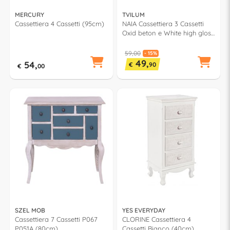
MERCURY
TVILUM
Cassettiera 4 Cassetti (95cm)
NAIA Cassettiera 3 Cassetti
Oxid beton e White high gloss
(40cm) Mobile KIT
59,00
- 15%
49,
54,
€
90
€
00
SZEL MOB
YES EVERYDAY
Cassettiera 7 Cassetti P067
CLORINE Cassettiera 4
P051A (80cm)
Cassetti Bianco (40cm)