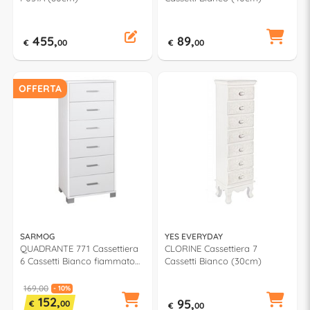
455,
89,
€
00
€
00
OFFERTA
SARMOG
YES EVERYDAY
QUADRANTE 771 Cassettiera
CLORINE Cassettiera 7
6 Cassetti Bianco fiammato
Cassetti Bianco (30cm)
(50cm)
169,00
- 10%
152,
95,
€
00
€
00