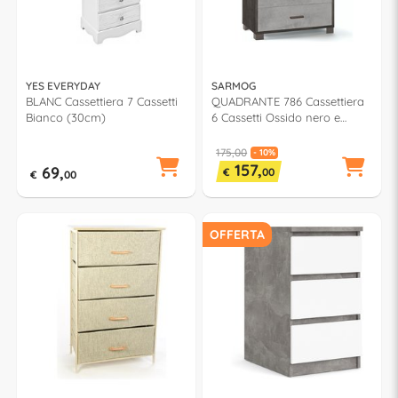
YES EVERYDAY
SARMOG
BLANC Cassettiera 7 Cassetti
QUADRANTE 786 Cassettiera
Bianco (30cm)
6 Cassetti Ossido nero e
Cemento (70cm)
175,00
- 10%
157,
69,
€
00
€
00
OFFERTA