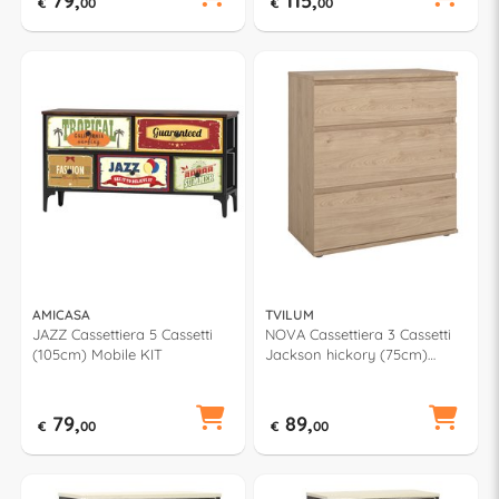
79,
115,
€
00
€
00
AMICASA
TVILUM
JAZZ Cassettiera 5 Cassetti
NOVA Cassettiera 3 Cassetti
(105cm) Mobile KIT
Jackson hickory (75cm)
Mobile KIT
79,
89,
€
00
€
00