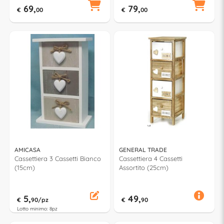
69,
79,
€
00
€
00
AMICASA
GENERAL TRADE
Cassettiera 3 Cassetti Bianco
Cassettiera 4 Cassetti
(15cm)
Assortito (25cm)
5,
49,
€
90/pz
€
90
Lotto minimo: 8pz