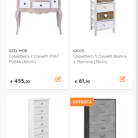
SZEL MOB
GICOS
Cassettiera 7 Cassetti P067
Cassettiera 5 Cassetti Bianco
P004A (80cm)
e Marrone (35cm)
455,
61,
€
00
€
90
OFFERTA