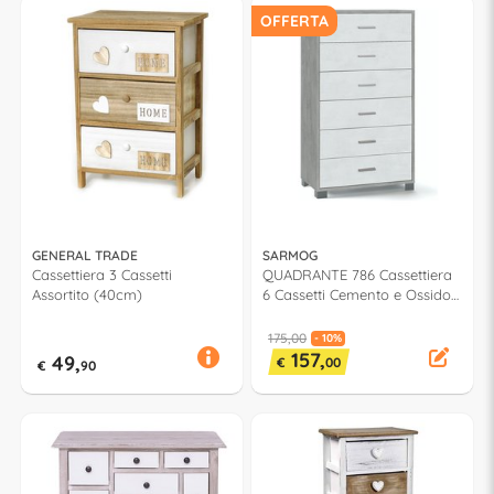
OFFERTA
GENERAL TRADE
SARMOG
Cassettiera 3 Cassetti
QUADRANTE 786 Cassettiera
Assortito (40cm)
6 Cassetti Cemento e Ossido
bianco (70cm)
175,00
- 10%
157,
49,
€
00
€
90