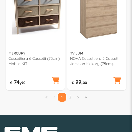
MERCURY
TVILUM
Cassettiera 6 Cassetti (75cm)
NOVA Cassettiera 5 Cassetti
Mobile KIT
Jackson hickory (75cm)
Mobile KIT
74,
99,
€
90
€
00


1
2

