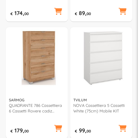
174,
89,
€
00
€
00
SARMOG
TVILUM
QUADRANTE 786 Cassettiera
NOVA Cassettiera 5 Cassetti
6 Cassetti Rovere cadiz
White (75cm) Mobile KIT
(70cm)
179,
99,
€
00
€
00