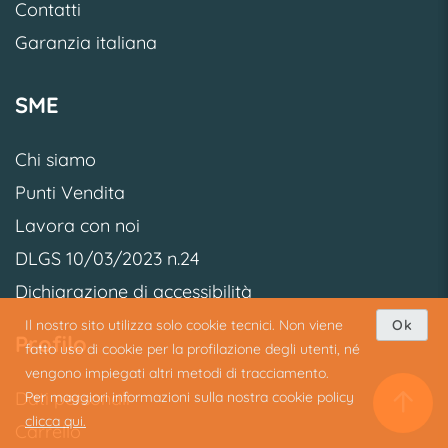
Contatti
Garanzia italiana
SME
Chi siamo
Punti Vendita
Lavora con noi
DLGS 10/03/2023 n.24
Dichiarazione di accessibilità
Il nostro sito utilizza solo cookie tecnici. Non viene
Ok
Profilo
fatto uso di cookie per la profilazione degli utenti, né
vengono impiegati altri metodi di tracciamento.
Dati personali
Per maggiori informazioni sulla nostra cookie policy
clicca qui.
Carrello