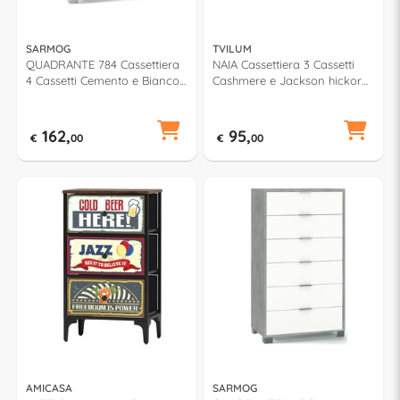
SARMOG
TVILUM
QUADRANTE 784 Cassettiera
NAIA Cassettiera 3 Cassetti
4 Cassetti Cemento e Bianco
Cashmere e Jackson hickory
neve (80cm)
(75cm) Mobile KIT
162,
95,
€
00
€
00
AMICASA
SARMOG