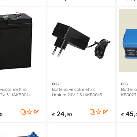
PEG
PEG
eicoli elettrici
Batteria veicoli elettrici
Batteria 
12V 3,1 IAKB0044
Lithium 24V 2,5 IAKB0043
KB0023
24,
45,
0
€
90
€