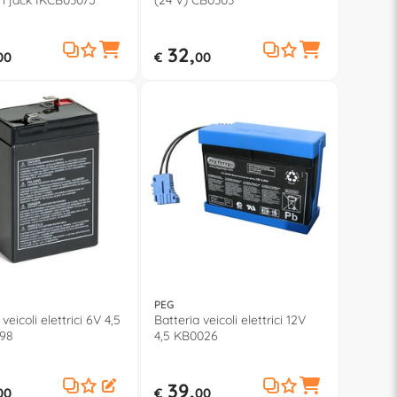
on jack IKCB0307J
(24 V) CB0303
32,
00
€
00
PEG
veicoli elettrici 6V 4,5
Batteria veicoli elettrici 12V
98
4,5 KB0026
39,
00
€
00