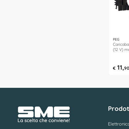
PEG
Caricaba
(12 V) m
IKCB031
11,
€
9
Prodot
Elettronic