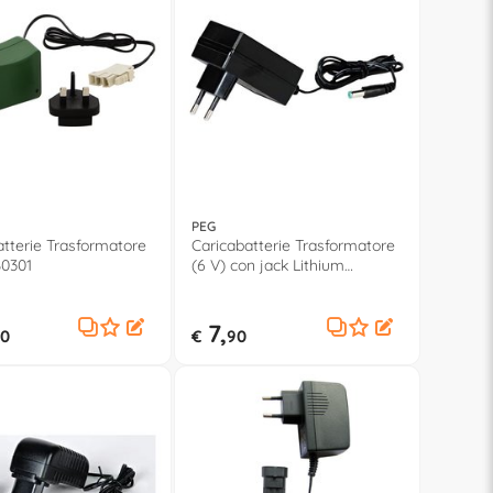
PEG
atterie Trasformatore
Caricabatterie Trasformatore
B0301
(6 V) con jack Lithium
IKCB0310
7,
0
€
90