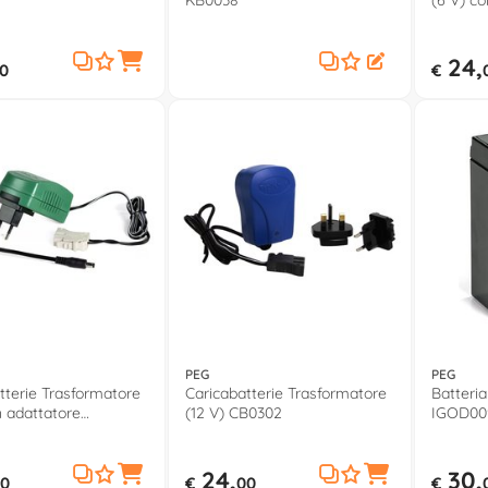
KB0038
(6 V) c
24,
0
€
PEG
PEG
tterie Trasformatore
Caricabatterie Trasformatore
Batteria 
n adattatore
(12 V) CB0302
IGOD00
1J
24,
30,
0
€
00
€