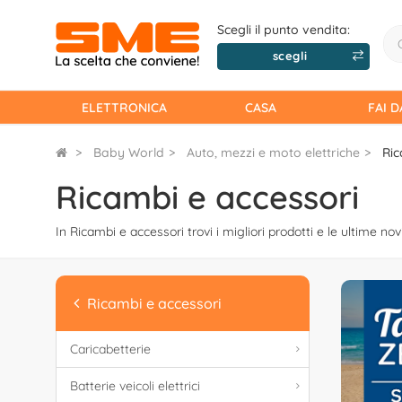
Scegli il punto vendita:
scegli
ELETTRONICA
CASA
FAI D
Baby World
Auto, mezzi e moto elettriche
Ric
Ricambi e accessori
In Ricambi e accessori trovi i migliori prodotti e le ultime novi
Ricambi e accessori
Caricabetterie
Batterie veicoli elettrici