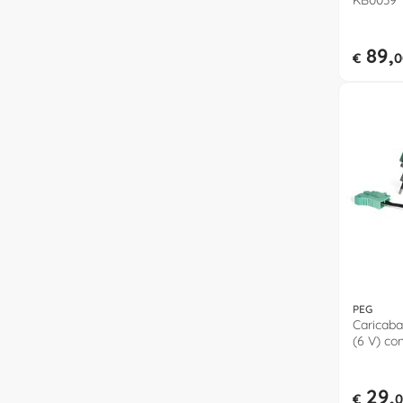
KB0039
89,
€
0
PEG
Caricaba
(6 V) co
IKCB030
29,
€
0