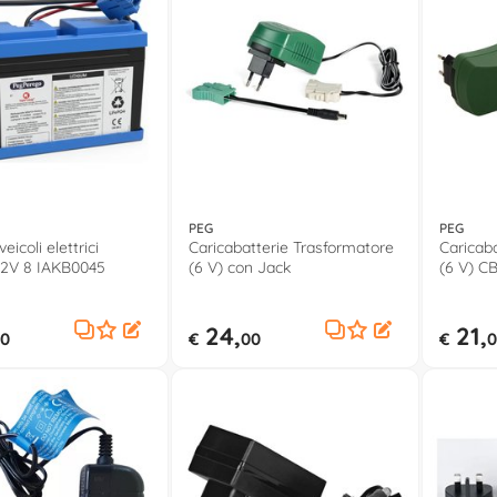
PEG
PEG
eicoli elettrici
Caricabatterie Trasformatore
Caricab
12V 8 IAKB0045
(6 V) con Jack
(6 V) C
24,
21,
0
€
00
€
0