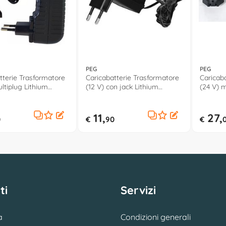
PEG
PEG
tterie Trasformatore
Caricabatterie Trasformatore
Caricab
ultiplug Lithium
(12 V) con jack Lithium
(24 V) m
4
IKCB0312
IKCB031
11,
27,
0
€
90
€
ti
Servizi
a
Condizioni generali