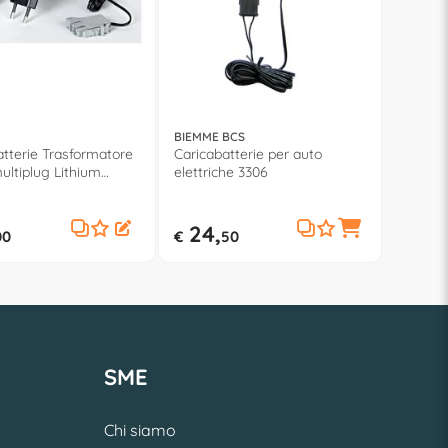
BIEMME BCS
atterie Trasformatore
Caricabatterie per auto
ultiplug Lithium
elettriche 3306
5
24,
00
€
50
SME
Chi siamo