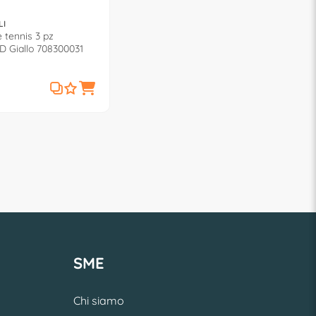
I
e tennis 3 pz
 Giallo 708300031
SME
Chi siamo