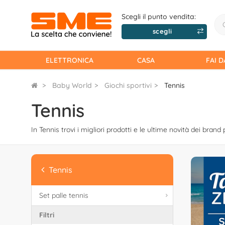
Scegli il punto vendita:
scegli
ELETTRONICA
CASA
FAI D
Baby World
Giochi sportivi
Tennis
Tennis
In Tennis trovi i migliori prodotti e le ultime novità dei brand p
Tennis
Set palle tennis
Filtri