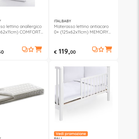
Y
ITALBABY
o lettino anallergico
Materasso lettino antiacaro
5x62x11cm) COMFORT
0+ (125x62x11cm) MEMORY
 010 0511
EVOLUTION 010 2211
119,
50
€
00
Vedi promozione
Y
PALI