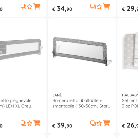
00LGR0000
34,
29,
0
€
90
€
JANÈ
ITALBAB
 letto pieghevole
Barriera letto ribaltabile e
Set lenz
m) LEXI XL Grey
smontabile (150x58cm) Star
3 pz PO
61
grey 50278 T01
003
39,
26,
0
€
90
€