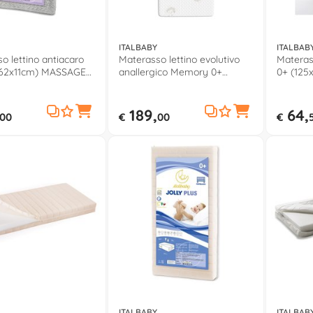
ITALBABY
ITALBAB
o lettino antiacaro
Materasso lettino evolutivo
Materass
x62x11cm) MASSAGE
anallergico Memory 0+
0+ (12
(125x62cm) TOCCO 010 2610
SPECIAL
189,
64,
00
€
00
€
ITALBABY
ITALBAB