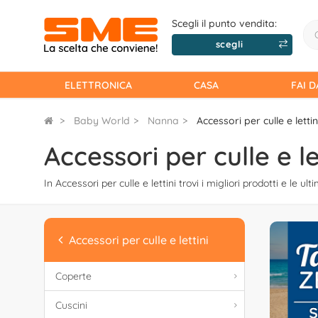
Scegli il punto vendita:
scegli
ELETTRONICA
CASA
FAI D
Baby World
Nanna
Accessori per culle e lettin
Accessori per culle e le
In Accessori per culle e lettini trovi i migliori prodotti e le ul
Accessori per culle e lettini
Coperte
Cuscini