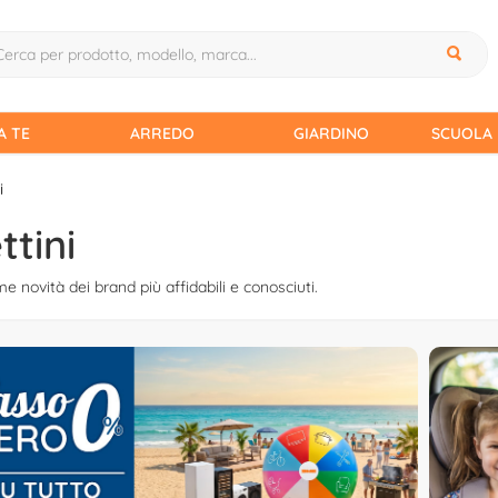
A TE
ARREDO
GIARDINO
SCUOLA 
i
ttini
time novità dei brand più affidabili e conosciuti.