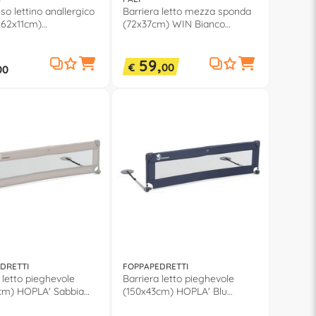
o lettino anallergico
Barriera letto mezza sponda
x62x11cm)
(72x37cm) WIN Bianco
OP 010 2111
0018WIn
59,
€
00
00
DRETTI
FOPPAPEDRETTI
 letto pieghevole
Barriera letto pieghevole
cm) HOPLA' Sabbia
(150x43cm) HOPLA' Blu
801
9700312802