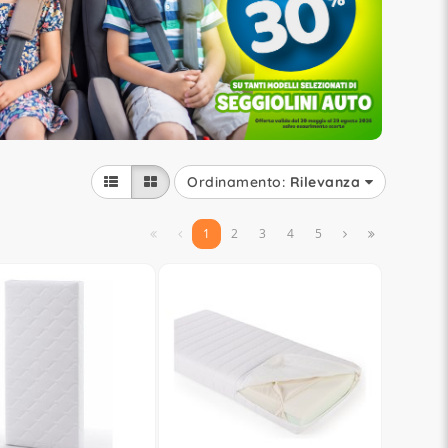
Ordinamento:
Rilevanza


1
2
3
4
5

