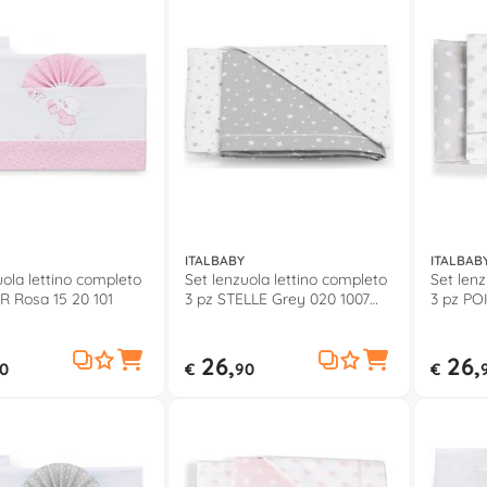
ITALBABY
ITALBAB
uola lettino completo
Set lenzuola lettino completo
Set lenz
R Rosa 15 20 101
3 pz STELLE Grey 020 1007
3 pz PO
004
26,
26,
0
€
90
€