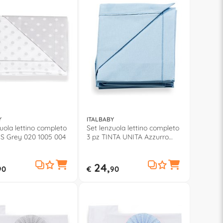
Y
ITALBABY
uola lettino completo
Set lenzuola lettino completo
IS Grey 020 1005 004
3 pz TINTA UNITA Azzurro
020 1010 02
24,
90
€
90