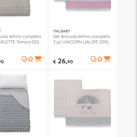
Y
ITALBABY
uola lettino completo
Set lenzuola lettino completo
ARLETTE Tortora 020
3 pz UNICORN Lilla 015 2010
4
0501
26,
90
€
90