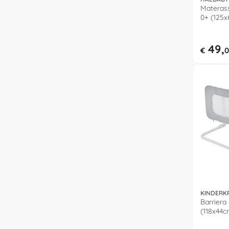
Materass
0+ (125
010 0311
49,
€
0
KINDERK
Barriera
(118x44
Light gr