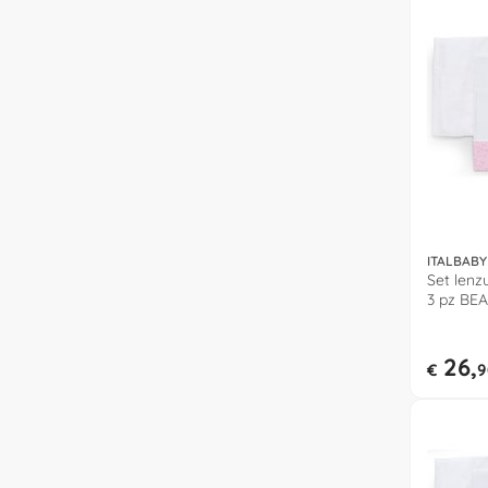
ITALBABY
Set lenz
3 pz BEA
26,
€
9