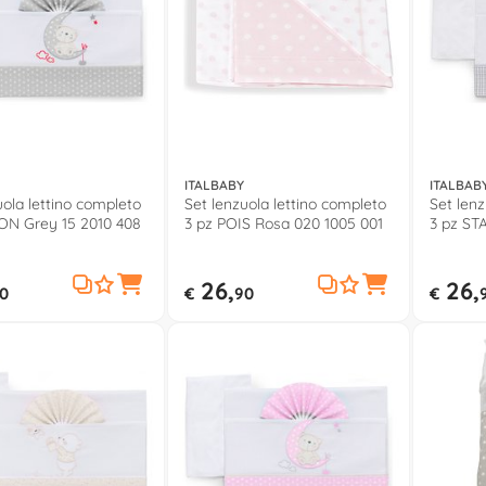
ITALBABY
ITALBAB
uola lettino completo
Set lenzuola lettino completo
Set lenz
ON Grey 15 2010 408
3 pz POIS Rosa 020 1005 001
3 pz ST
26,
26,
0
€
90
€