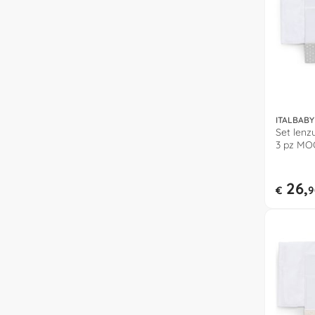
ITALBABY
Set lenz
3 pz MO
26,
€
9