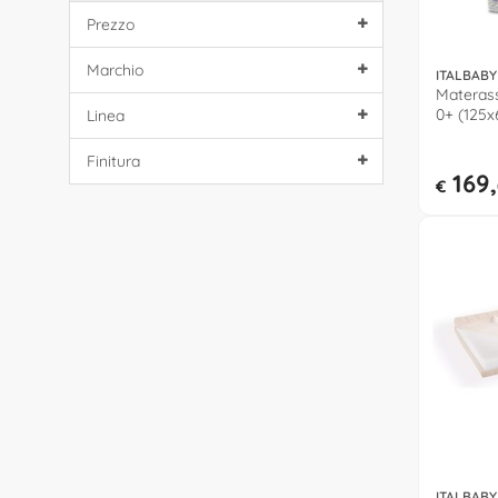
Prezzo
Marchio
ITALBABY
Materass
0+ (125
Linea
010 2311
Finitura
169,
€
ITALBABY