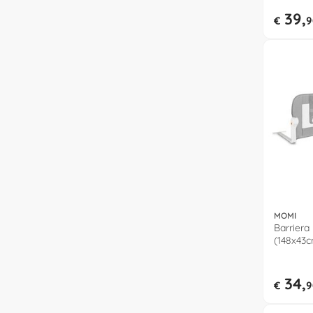
KAGUDR
39,
€
9
MOMI
Barriera
(148x43c
AKCE000
34,
€
9