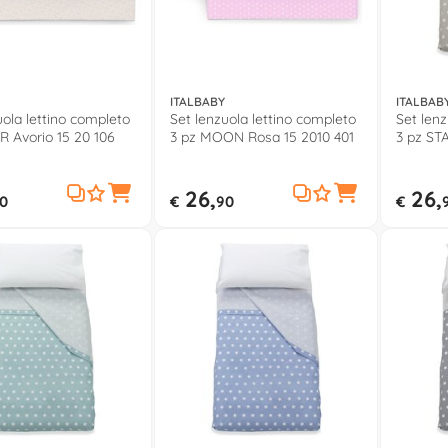
ITALBABY
ITALBAB
uola lettino completo
Set lenzuola lettino completo
Set lenz
R Avorio 15 20 106
3 pz MOON Rosa 15 2010 401
3 pz ST
1008 00
26,
26,
0
€
90
€