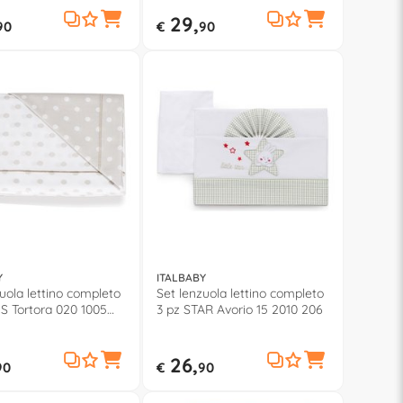
29,
90
€
90
Y
ITALBABY
uola lettino completo
Set lenzuola lettino completo
IS Tortora 020 1005
3 pz STAR Avorio 15 2010 206
26,
90
€
90