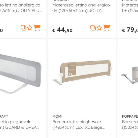
o lettino anallergico
Materasso lettino anallergico
Materass
x62x11cm) JOLLY PLUS
0+ (120x60x12cm) JOLLY
0+ (125
PLUS 010 0300
ACAROST
44,
79,
0
€
90
€
RAFT
MOMI
FOPPAPE
 letto pieghevole
Barriera letto pieghevole
Barriera
cm) GUARD & DREAM
(148x43cm) LEXI XL Beige
(150x43
ey
AKCE00062
9700312