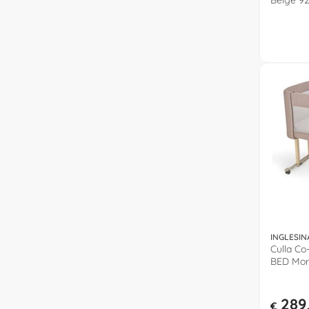
Beige 92
INGLESIN
Culla C
BED Mor
AZ95T0
289
€