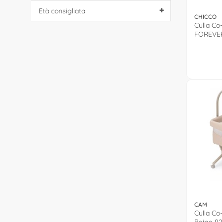
Età consigliata
CHICCO
Culla C
FOREVER
0007965
CAM
Culla Co