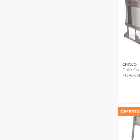
CHICCO
Culla C
FOREVE
0407965
OFFERTA