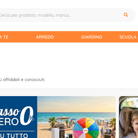
A TE
ARREDO
GIARDINO
SCUOLA 
ù affidabili e conosciuti.