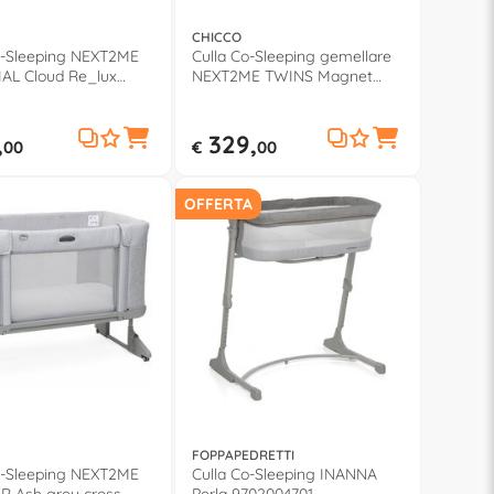
CHICCO
o-Sleeping NEXT2ME
Culla Co-Sleeping gemellare
AL Cloud Re_lux
NEXT2ME TWINS Magnet
4256000
grey 0608707768000
,
329,
00
€
00
OFFERTA
FOPPAPEDRETTI
o-Sleeping NEXT2ME
Culla Co-Sleeping INANNA