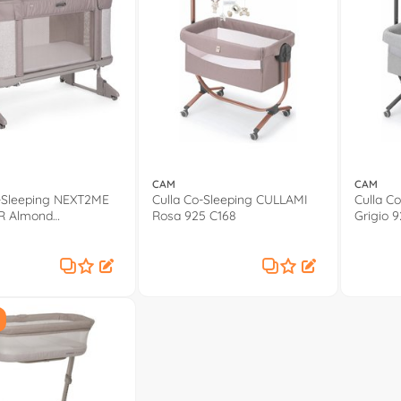
CAM
CAM
o-Sleeping NEXT2ME
Culla Co-Sleeping CULLAMI
Culla C
R Almond
Rosa 925 C168
Grigio 
010000