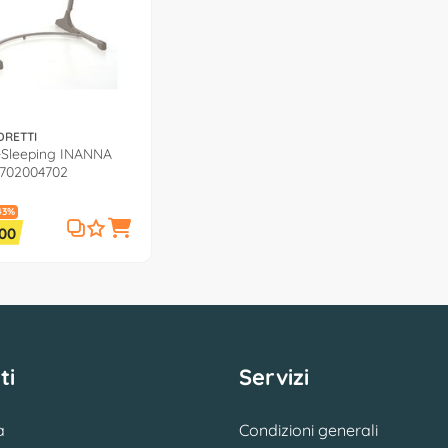
DRETTI
-Sleeping INANNA
9702004702
43%
00
ti
Servizi
a
Condizioni generali