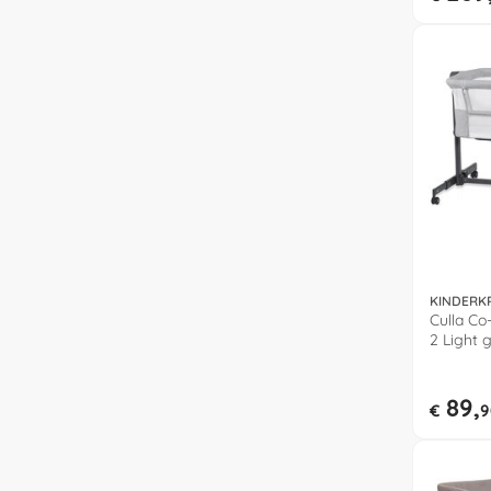
KINDERK
Culla Co
2 Light 
KLNEE0
89,
€
9