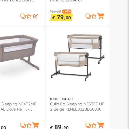
 Ash grey cross
Perla 9702004701
ion 0807965061000
139,00
- 43%
79,
€
00
KINDERKRAFT
o-Sleeping NEXT2ME
Culla Co-Sleeping NESTEE UP
AL Dove Re_lux
2 Beige KLNEE002BEG0000
42100000
,
89,
00
€
90