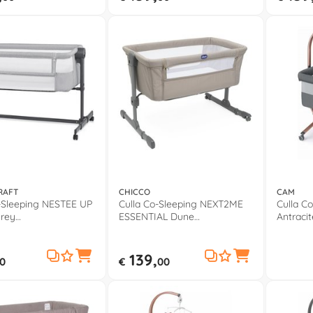
RAFT
CHICCO
CAM
-Sleeping NESTEE UP
Culla Co-Sleeping NEXT2ME
Culla C
grey
ESSENTIAL Dune
Antracit
02LGR0000
0808704265000
139,
0
€
00