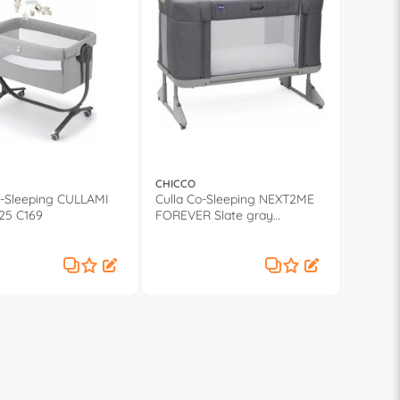
CHICCO
o-Sleeping CULLAMI
Culla Co-Sleeping NEXT2ME
925 C169
FOREVER Slate gray
0007965040000