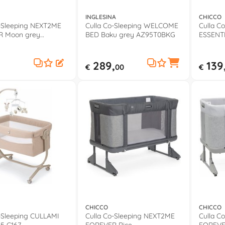
INGLESINA
CHICCO
o-Sleeping NEXT2ME
Culla Co-Sleeping WELCOME
Culla C
 Moon grey
BED Baku grey AZ95T0BKG
ESSENTI
077000
040870
289,
139
€
00
€
CHICCO
CHICCO
-Sleeping CULLAMI
Culla Co-Sleeping NEXT2ME
Culla C