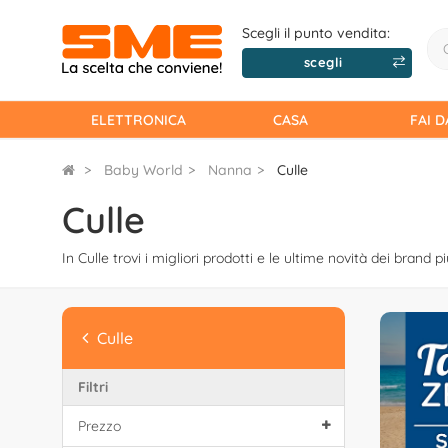
Scegli il punto vendita:
scegli
ELETTRONICA
CASA
FAI D
Baby World
Nanna
Culle
Culle
In Culle trovi i migliori prodotti e le ultime novità dei brand pi
Culle
Filtri
Prezzo