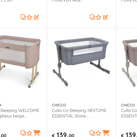
5 C167
FOREVER Rice
FOREVER
0507965027000
collect
A
CHICCO
CHICCO
o-Sleeping WELCOME
Culla Co-Sleeping NEXT2ME
Culla C
pheus beige
ESSENTIAL Stone
ESSENTI
MRB
0808704257000
000870
,
139,
139
00
€
00
€