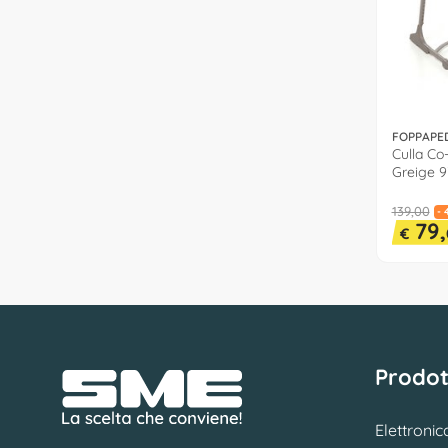
FOPPAPE
Culla Co
Greige 
139,00
- 
79,
€
Prodot
Elettronic