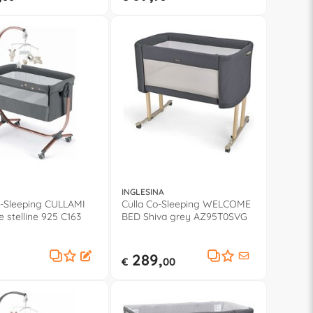
INGLESINA
o-Sleeping CULLAMI
Culla Co-Sleeping WELCOME
e stelline 925 C163
BED Shiva grey AZ95T0SVG
289,
€
00