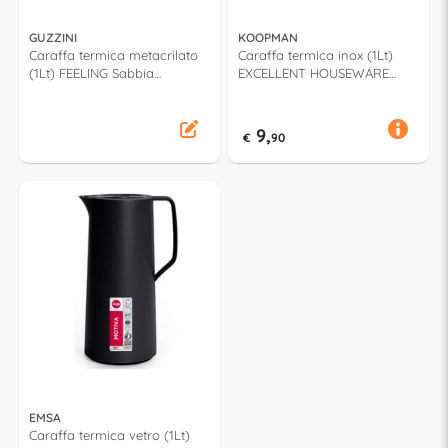
GUZZINI
KOOPMAN
Caraffa termica metacrilato
Caraffa termica inox (1Lt)
(1Lt) FEELING Sabbia
EXCELLENT HOUSEWARE
22410039
Assortito YN1700500
9,
€
90
EMSA
Caraffa termica vetro (1Lt)