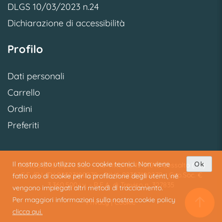
DLGS 10/03/2023 n.24
Dichiarazione di accessibilità
Profilo
Dati personali
Carrello
Ordini
Preferiti
Il nostro sito utilizza solo cookie tecnici. Non viene
Ok
© 2026 SME S.p.A. S.U. - Via Vittoria, 45 31040 Cessalto (TV)
C.F./R.I. TV 02323180279 - P.IVA 02323180279 - Cap.Soc. €
fatto uso di cookie per la profilazione degli utenti, né
3.360.500 i.v. - R.E.A. di Treviso n. 327835
vengono impiegati altri metodi di tracciamento.
Per maggiori informazioni sulla nostra cookie policy
Privacy
|
Cookie
clicca qui.