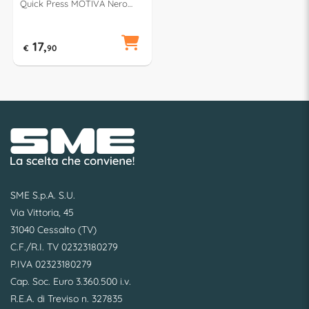
Quick Press MOTIVA Nero
601115
17,
€
90
SME S.p.A. S.U.
Via Vittoria, 45
31040 Cessalto (TV)
C.F./R.I. TV 02323180279
P.IVA 02323180279
Cap. Soc. Euro 3.360.500 i.v.
R.E.A. di Treviso n. 327835