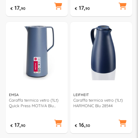
17,
17,
€
90
€
90
EMSA
LEIFHEIT
Caraffa termica vetro (1Lt)
Caraffa termica vetro (1Lt)
Quick Press MOTIVA Blu
HARMONIC Blu 28544
600636
17,
16,
€
90
€
50