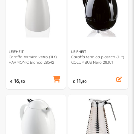
LEIFHEIT
LEIFHEIT
Caraffa termica vetro (1Lt)
Caraffa termica plastica (1Lt)
HARMONIC Bianco 28542
COLUMBUS Nero 28301
16,
11,
€
50
€
50