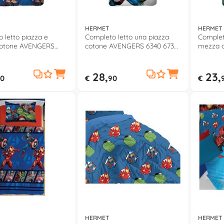
HERMET
HERMET
 letto piazza e
Completo letto una piazza
Complet
otone AVENGERS
cotone AVENGERS 6340 673
mezza 
0 AV01
AV01
6337 69
28,
23,
0
€
90
€
HERMET
HERMET