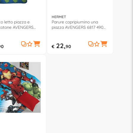
HERMET
o letto piazza e
Parure copripiumino una
cotone AVENGERS
piazza AVENGERS 6817 490
0 AV02
AV02
22,
90
€
90