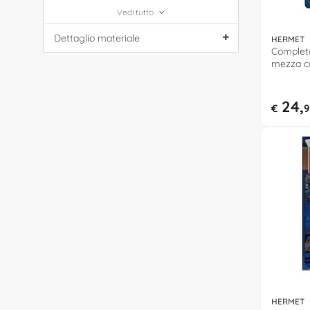
Vedi tutto
Dettaglio materiale
HERMET
Completo
mezza c
6339 69
24,
€
9
HERMET