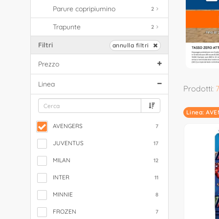
Parure copripiumino
2
Trapunte
2
Filtri
annulla filtri
Prezzo
Linea
Prodotti:
Linea: AV
AVENGERS
7
JUVENTUS
17
MILAN
12
INTER
11
MINNIE
8
FROZEN
7