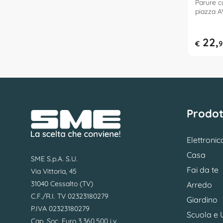
Parure c
piazza 
AV01
22,
€
9
Prodot
Elettronic
Casa
SME S.p.A. S.U.
Fai da te
Via Vittoria, 45
31040 Cessalto (TV)
Arredo
C.F./R.I. TV 02323180279
Giardino
P.IVA 02323180279
Scuola e U
Cap. Soc. Euro 3.360.500 i.v.