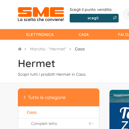
Scegli il punto vendita:
scegli
ELETTRONICA
CASA
FAI D
Marchio : "Hermet"
Casa
Hermet
Scopri tutti i prodotti Hermet in Casa.
Tutte le categorie
Casa
Completi letto
3