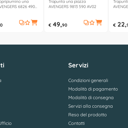
opripiumino una
Trapunta una piazza
Trapunt
AVENGERS 6826 490
AVENGERS 9813 590 AV02
AVENGE
49,
22,
0
€
90
€
ti
Servizi
a
Condizioni generali
Modalità di pagamento
Modalità di consegna
Servizi alla consegna
Reso del prodotto
fficio
Contatti