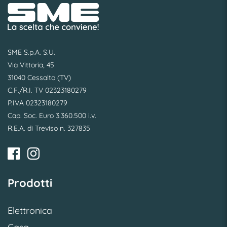
SME S.p.A. S.U.
Via Vittoria, 45
31040 Cessalto (TV)
C.F./R.I. TV 02323180279
P.IVA 02323180279
Cap. Soc. Euro 3.360.500 i.v.
R.E.A. di Treviso n. 327835
Prodotti
Elettronica