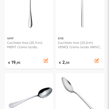
WMF
EME
Cucchiaio Inox (20,7cm)
Cucchiaio Inox (23,2cm)
MERIT Cromo lucido
VENICE Cromo lucido X40VC
1140016340
10
19,
2,
€
90
€
50