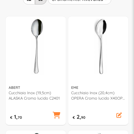
ABERT
EME
Cucchiaio Inox (19,5cm)
Cucchiaio Inox (20,4cm)
ALASKA Cromo lucido C2401
OPERA Cromo lucido X40OP
10
1,
2,
€
70
€
90