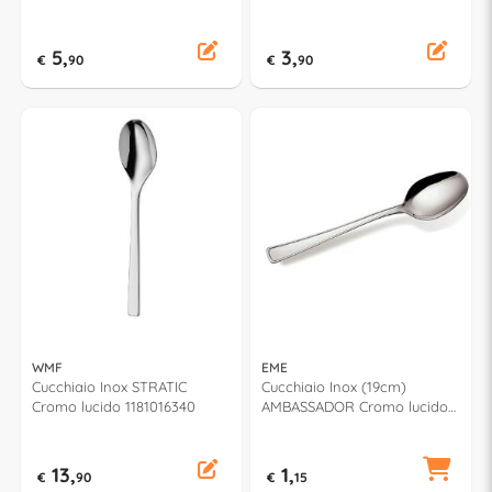
5,
3,
€
90
€
90
WMF
EME
Cucchiaio Inox STRATIC
Cucchiaio Inox (19cm)
Cromo lucido 1181016340
AMBASSADOR Cromo lucido
X40AM 10
13,
1,
€
90
€
15