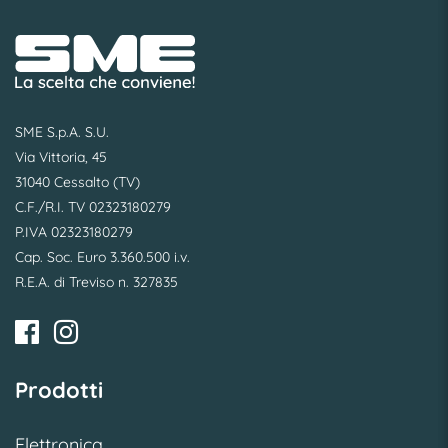
SME S.p.A. S.U.
Via Vittoria, 45
31040 Cessalto (TV)
C.F./R.I. TV 02323180279
P.IVA 02323180279
Cap. Soc. Euro 3.360.500 i.v.
R.E.A. di Treviso n. 327835
Prodotti
Elettronica