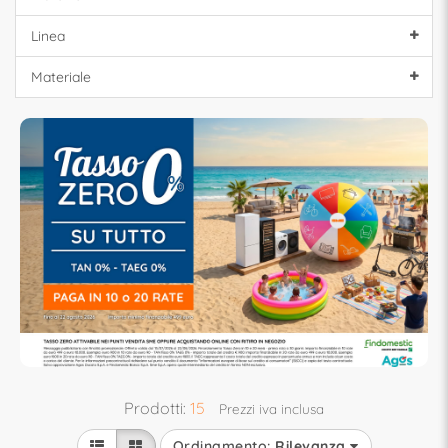
Linea
Materiale
Prodotti:
15
Prezzi iva inclusa
Ordinamento:
Rilevanza