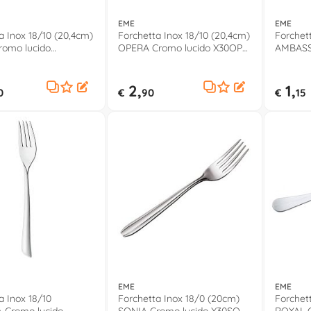
EME
EME
a Inox 18/10 (20,4cm)
Forchetta Inox 18/10 (20,4cm)
Forchet
romo lucido
OPERA Cromo lucido X30OP
AMBASS
340
10
X30AM 
2,
1,
0
€
90
€
15
EME
EME
a Inox 18/10
Forchetta Inox 18/0 (20cm)
Forchet