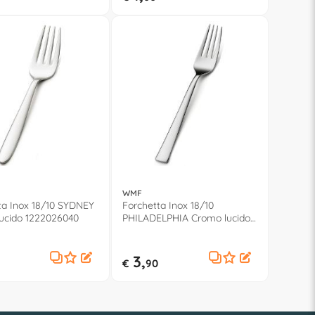
WMF
ta Inox 18/10 SYDNEY
Forchetta Inox 18/10
ucido 1222026040
PHILADELPHIA Cromo lucido
1166026045
3,
€
90