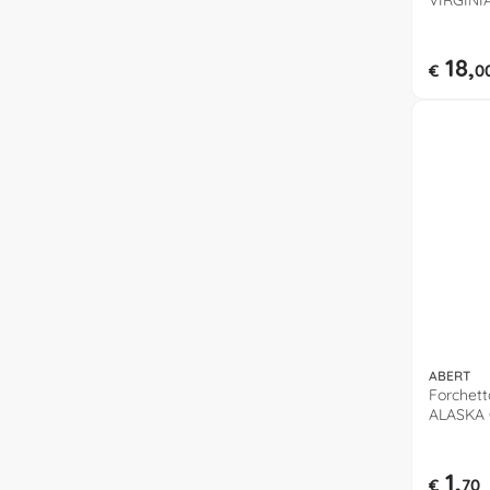
VIRGINIA
1142026
18,
€
0
ABERT
Forchett
ALASKA 
1,
€
70