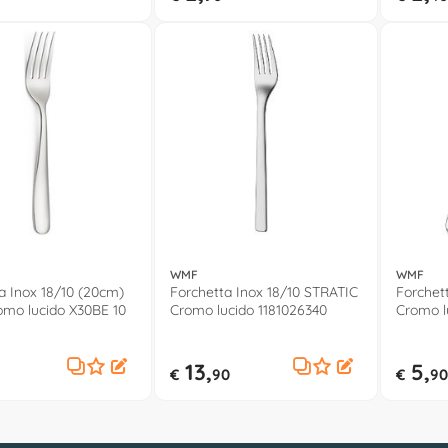
WMF
WMF
a Inox 18/10 (20cm)
Forchetta Inox 18/10 STRATIC
Forchet
mo lucido X30BE 10
Cromo lucido 1181026340
Cromo l
13,
5,
€
90
€
90