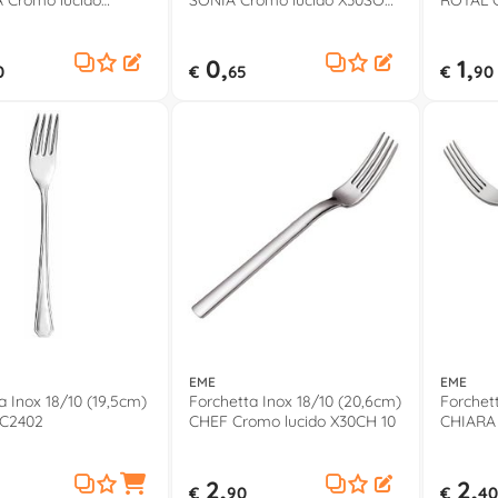
 Cromo lucido
SONIA Cromo lucido X30SO
ROYAL C
390
CR
10
0,
1,
0
€
65
€
90
EME
EME
a Inox 18/10 (19,5cm)
Forchetta Inox 18/10 (20,6cm)
Forchet
C2402
CHEF Cromo lucido X30CH 10
CHIARA 
10
2,
2,
€
90
€
40