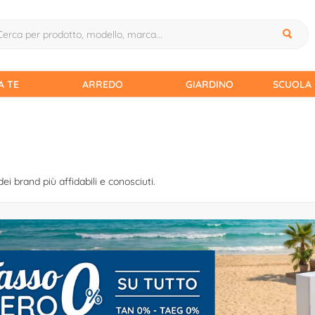
A TE
ARREDO
GIARDINO
SCUOLA 
dei brand più affidabili e conosciuti.