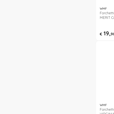
WMF
Forchett
MERIT C
1140026
19,
€
9
WMF
Forchett