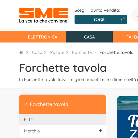
Scegli il punto vendita:
scegli
ELETTRONICA
CASA
FAI D
Casa
Posate
Forchette
Forchette tavola
Forchette tavola
In Forchette tavola trovi i migliori prodotti e le ultime novità 
Forchette tavola
Filtri
Marchio