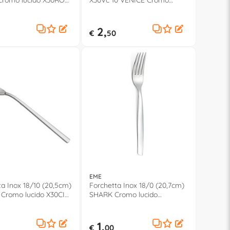
romo lucido X30RO
X30Vc 10 VENICE Cromo
lucido X30VC 10
2,
€
50
EME
ta Inox 18/10 (20,5cm)
Forchetta Inox 18/0 (20,7cm)
Cromo lucido X30CI
SHARK Cromo lucido
X30SHCR
1,
€
00