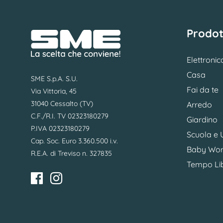
Prodot
Elettronic
Casa
SME S.p.A. S.U.
Fai da te
Via Vittoria, 45
31040 Cessalto (TV)
Arredo
C.F./R.I. TV 02323180279
Giardino
P.IVA 02323180279
Scuola e U
Cap. Soc. Euro 3.360.500 i.v.
Baby Wor
R.E.A. di Treviso n. 327835
Tempo Li