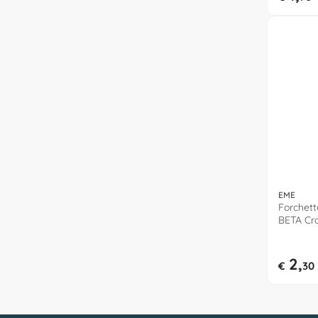
EME
Forchett
BETA Cro
2,
€
30