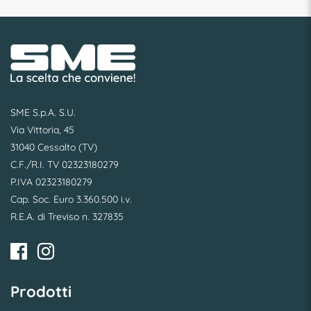
SME S.p.A. S.U.
Via Vittoria, 45
31040 Cessalto (TV)
C.F./R.I. TV 02323180279
P.IVA 02323180279
Cap. Soc. Euro 3.360.500 i.v.
R.E.A. di Treviso n. 327835
Prodotti