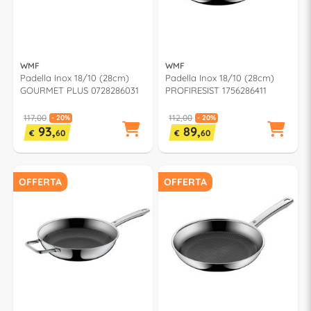
WMF
WMF
Padella Inox 18/10 (28cm)
Padella Inox 18/10 (28cm)
GOURMET PLUS 0728286031
PROFIRESIST 1756286411
117,00
112,00
- 20%
- 20%
93,
89,
€
60
€
60
OFFERTA
OFFERTA