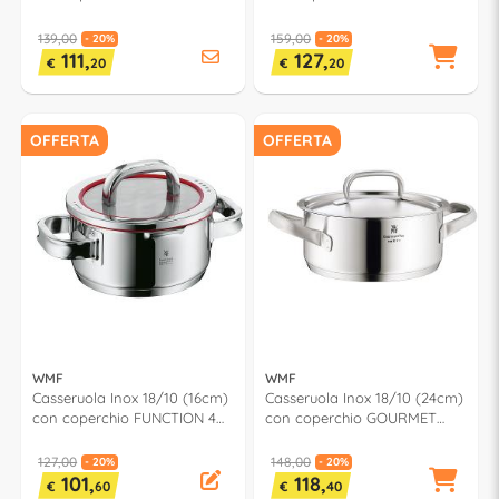
0760206380
0760246380
139,00
159,00
- 20%
- 20%
111,
127,
€
20
€
20
OFFERTA
OFFERTA
WMF
WMF
Casseruola Inox 18/10 (16cm)
Casseruola Inox 18/10 (24cm)
con coperchio FUNCTION 4
con coperchio GOURMET
0760166380
PLUS 0722246030
127,00
148,00
- 20%
- 20%
101,
118,
€
60
€
40