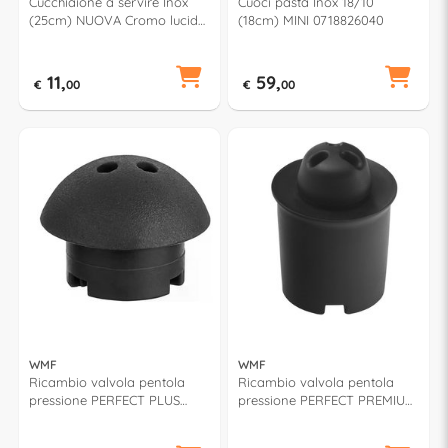
Cucchiaione a servire Inox
Cuoci pasta Inox 18/10
(25cm) NUOVA Cromo lucido
(18cm) MINI 0718826040
1291476040
11,
59,
€
00
€
00
WMF
WMF
Ricambio valvola pentola
Ricambio valvola pentola
pressione PERFECT PLUS
pressione PERFECT PREMIUM
0793109510
0796159510