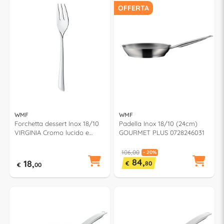
OFFERTA
WMF
WMF
Forchetta dessert Inox 18/10
Padella Inox 18/10 (24cm)
VIRGINIA Cromo lucido e
GOURMET PLUS 0728246031
satinato 1142646390
106,00
- 20%
84,
18,
€
80
€
00