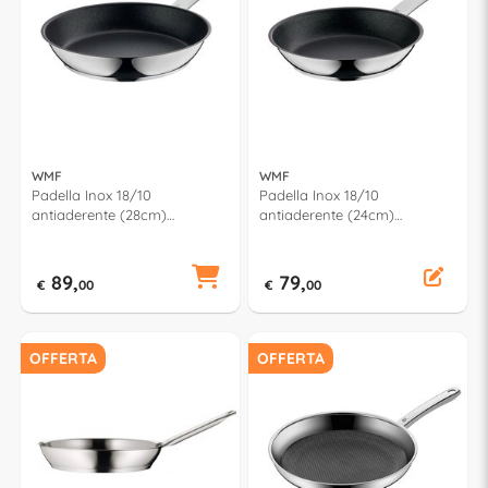
WMF
WMF
Padella Inox 18/10
Padella Inox 18/10
antiaderente (28cm)
antiaderente (24cm)
Advanced PERMADUR Cromo
Advanced PERMADUR Cromo
lucido e Nero 0775284021
lucido e Nero 0775244021
89,
79,
€
00
€
00
OFFERTA
OFFERTA