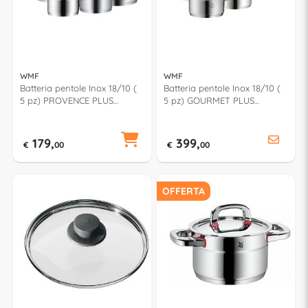
WMF
WMF
Batteria pentole Inox 18/10 (
Batteria pentole Inox 18/10 (
5 pz) PROVENCE PLUS
5 pz) GOURMET PLUS
0721556380
0720559990
179,
399,
€
00
€
00
OFFERTA