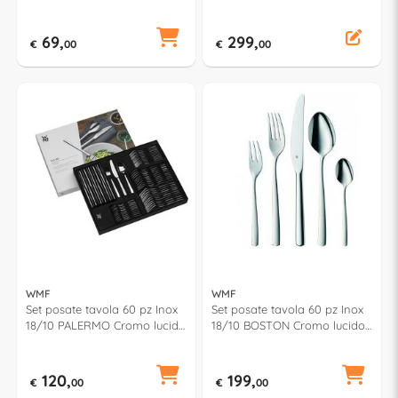
1177006043
1181916340
69,
299,
€
00
€
00
WMF
WMF
Set posate tavola 60 pz Inox
Set posate tavola 60 pz Inox
18/10 PALERMO Cromo lucido
18/10 BOSTON Cromo lucido
1177009990
1120009002
120,
199,
€
00
€
00