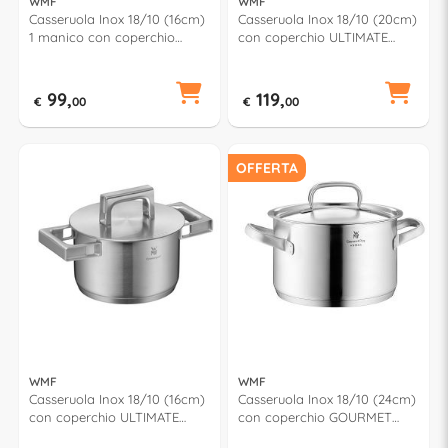
WMF
WMF
Casseruola Inox 18/10 (16cm)
Casseruola Inox 18/10 (20cm)
1 manico con coperchio
con coperchio ULTIMATE
ULTIMATE COOL+ 1798166030
COOL+ 1794206030
99,
119,
€
00
€
00
OFFERTA
WMF
WMF
Casseruola Inox 18/10 (16cm)
Casseruola Inox 18/10 (24cm)
con coperchio ULTIMATE
con coperchio GOURMET
COOL+ 1795166030
PLUS 0724246030