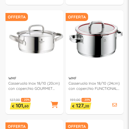
OFFERTA
OFFERTA
WMF
WMF
Casseruola Inox 18/10 (20cm)
Casseruola Inox 18/10 (24cm)
con coperchio GOURMET
con coperchio FUNCTIONAL
PLUS 0722206030
FORM 0761246380
127,00
159,00
- 20%
- 20%
101,
127,
€
60
€
20
OFFERTA
OFFERTA