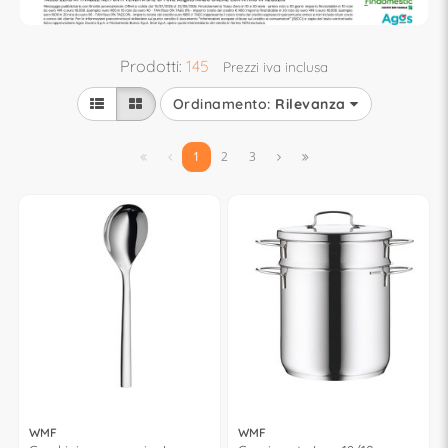
Prodotti:
145
Prezzi iva inclusa
Ordinamento:
Rilevanza


1
2
3


WMF
WMF