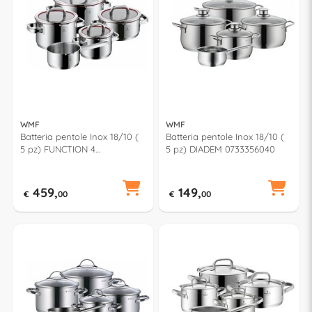
WMF
WMF
Batteria pentole Inox 18/10 (
Batteria pentole Inox 18/10 (
5 pz) FUNCTION 4
5 pz) DIADEM 0733356040
0760556380
459,
149,
€
00
€
00