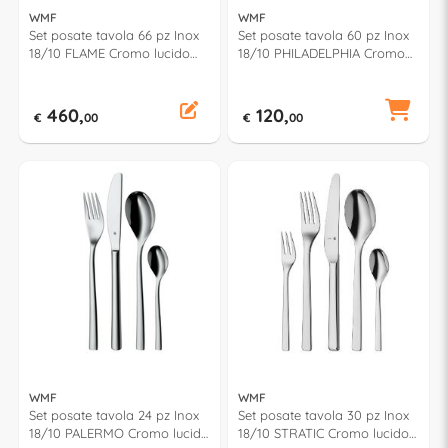
WMF
WMF
Set posate tavola 66 pz Inox
Set posate tavola 60 pz Inox
18/10 FLAME Cromo lucido
18/10 PHILADELPHIA Cromo
1261006341
lucido 1166009999
460,
120,
€
00
€
00
WMF
WMF
Set posate tavola 24 pz Inox
Set posate tavola 30 pz Inox
18/10 PALERMO Cromo lucido
18/10 STRATIC Cromo lucido