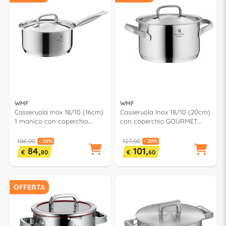
WMF
WMF
Casseruola Inox 18/10 (16cm)
Casseruola Inox 18/10 (20cm)
1 manico con coperchio
con coperchio GOURMET
GOURMET PLUS 0726166030
PLUS 0724206030
106,00
127,00
- 20%
- 20%
84,
101,
€
80
€
60
OFFERTA