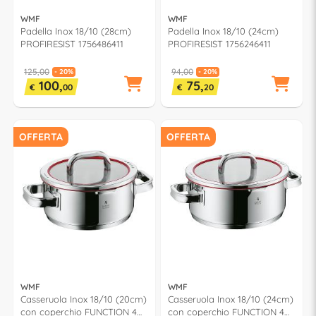
WMF
WMF
Padella Inox 18/10 (28cm)
Padella Inox 18/10 (24cm)
PROFIRESIST 1756486411
PROFIRESIST 1756246411
125,00
94,00
- 20%
- 20%
100,
75,
€
00
€
20
OFFERTA
OFFERTA
WMF
WMF
Casseruola Inox 18/10 (20cm)
Casseruola Inox 18/10 (24cm)
con coperchio FUNCTION 4
con coperchio FUNCTION 4