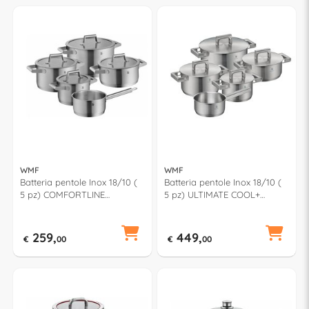
WMF
WMF
Batteria pentole Inox 18/10 (
Batteria pentole Inox 18/10 (
5 pz) COMFORTLINE
5 pz) ULTIMATE COOL+
0732556040
1790556030
259,
449,
€
00
€
00