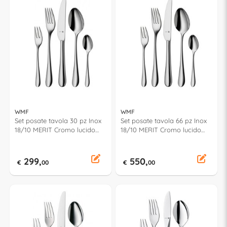
WMF
WMF
Set posate tavola 30 pz Inox
Set posate tavola 66 pz Inox
18/10 MERIT Cromo lucido
18/10 MERIT Cromo lucido
1140916340
1140006341
299,
550,
€
00
€
00