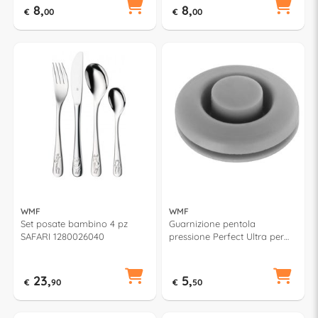
8,
8,
€
00
€
00
WMF
WMF
Set posate bambino 4 pz
Guarnizione pentola
SAFARI 1280026040
pressione Perfect Ultra per
rilevatore vapore 6096119510
23,
5,
€
90
€
50