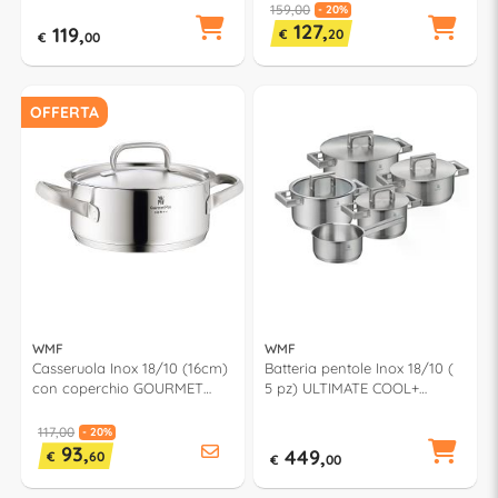
159,00
- 20%
127,
119,
€
20
€
00
OFFERTA
WMF
WMF
Casseruola Inox 18/10 (16cm)
Batteria pentole Inox 18/10 (
con coperchio GOURMET
5 pz) ULTIMATE COOL+
PLUS 0722166030
1790559990
117,00
- 20%
93,
449,
€
60
€
00