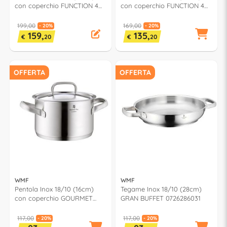
con coperchio FUNCTION 4
con coperchio FUNCTION 4
0762246380
0762206380
199,00
169,00
- 20%
- 20%
159,
135,
€
20
€
20
OFFERTA
OFFERTA
WMF
WMF
Pentola Inox 18/10 (16cm)
Tegame Inox 18/10 (28cm)
con coperchio GOURMET
GRAN BUFFET 0726286031
PLUS 0724166030
117,00
117,00
- 20%
- 20%