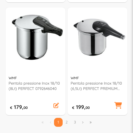
WMF
WMF
Pentola pressione Inox 18/10
Pentola pressione Inox 18/10
(8Lt) PERFECT 0792646040
(6,5Lt) PERFECT PREMIUM
0795839990
179,
199,
€
00
€
00


1
2
3

