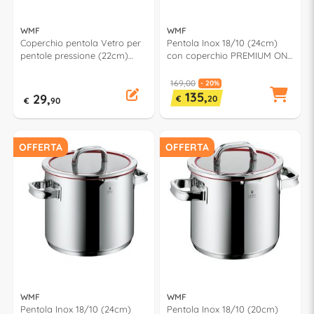
WMF
WMF
Coperchio pentola Vetro per
Pentola Inox 18/10 (24cm)
pentole pressione (22cm)
con coperchio PREMIUM ONE
0795196040
1789246040
169,00
- 20%
135,
29,
€
20
€
90
OFFERTA
OFFERTA
WMF
WMF
Pentola Inox 18/10 (24cm)
Pentola Inox 18/10 (20cm)