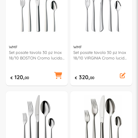
WMF
WMF
Set posate tavola 30 pz Inox
Set posate tavola 30 pz Inox
18/10 BOSTON Cromo lucido
18/10 VIRGINIA Cromo lucido
1120916040
e Opaco 1142916390
120,
320,
€
00
€
00