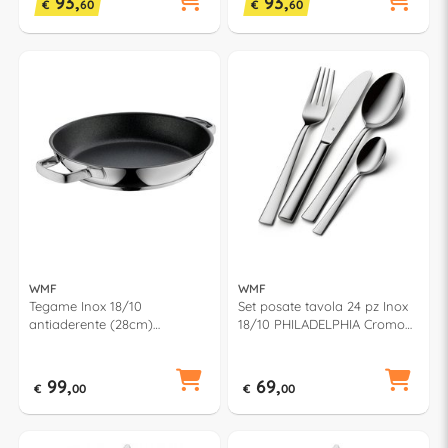
93,
93,
€
60
€
60
WMF
WMF
Tegame Inox 18/10
Set posate tavola 24 pz Inox
antiaderente (28cm)
18/10 PHILADELPHIA Cromo
Advanced Serving Cromo
lucido 1166006043
lucido e Nero 0775384021
99,
69,
€
00
€
00