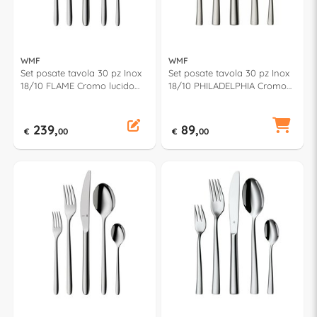
WMF
WMF
Set posate tavola 30 pz Inox
Set posate tavola 30 pz Inox
18/10 FLAME Cromo lucido
18/10 PHILADELPHIA Cromo
1261916340
lucido 1166916040
239,
89,
€
00
€
00