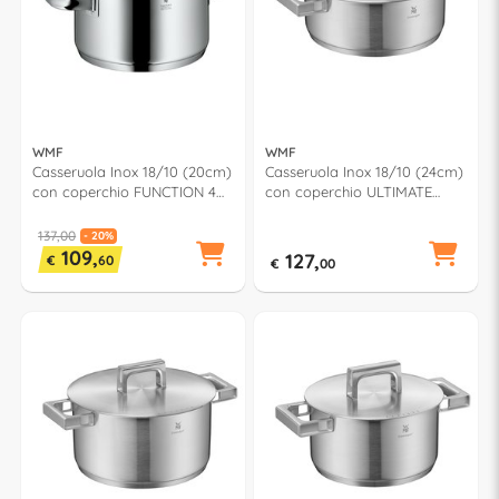
WMF
WMF
Casseruola Inox 18/10 (20cm)
Casseruola Inox 18/10 (24cm)
con coperchio FUNCTION 4
con coperchio ULTIMATE
0761206380
COOL+ 1794246030
137,00
- 20%
109,
127,
€
60
€
00