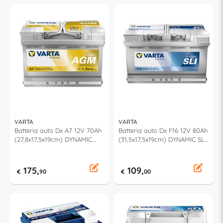
VARTA
VARTA
Batteria auto Dx A7 12V 70Ah
Batteria auto Dx F16 12V 80Ah
(27,8x17,5x19cm) DYNAMIC
(31,5x17,5x19cm) DYNAMIC SLI
AGM 570901076K262
580400074K262
175,
109,
€
90
€
00