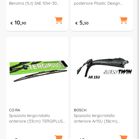
Benzina (1Lt) SAE 10W-30
posteriore Plastic Design
GARDEN 81733
(30cm) TERGIPLUS 023509
10,
5,
€
90
€
50
CO RA
BOSCH
Spazzola tergicristallo
Spazzola tergicristallo
anteriore (33cm) TERGIPLUS
anteriore Ar15U (38cm)
021330
AEROTWIN RETROFIT