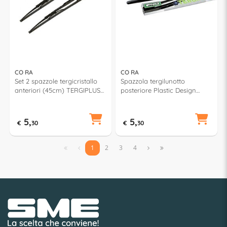
CO RA
CO RA
Set 2 spazzole tergicristallo
Spazzola tergilunotto
anteriori (45cm) TERGIPLUS
posteriore Plastic Design
00021403
(35cm) TERGIPLUS 023503
5,
5,
€
30
€
30


1
2
3
4

