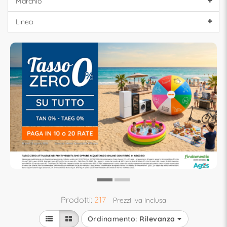
Marchio
Linea
Prodotti:
217
Prezzi iva inclusa
Ordinamento:
Rilevanza