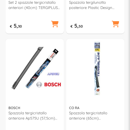
Set 2 spazzole tergicristallo
Spazzola tergilunotto
anteriori (40cm) TERGIPLUS
posteriore Plastic Design
00021401
(40cm) TERGIPLUS 023506
5,
5,
€
30
€
50
BOSCH
CO RA
Spazzola tergicristallo
Spazzola tergicristallo
anteriore Ap575U (57,5cm)
anteriore (65cm)
AEROTWIN MULTICLIP PLUS
TERGIBLADE TB650