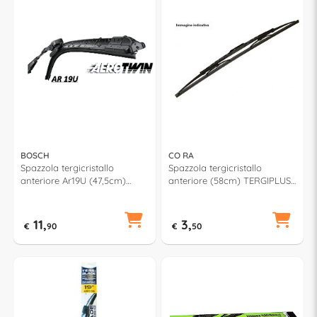
BOSCH
CO RA
Spazzola tergicristallo
Spazzola tergicristallo
anteriore Ar19U (47,5cm)
anteriore (58cm) TERGIPLUS
AEROTWIN RETROFIT
021580
11,
3,
€
90
€
50