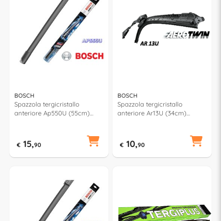
BOSCH
BOSCH
Spazzola tergicristallo
Spazzola tergicristallo
anteriore Ap550U (55cm)
anteriore Ar13U (34cm)
AEROTWIN MULTICLIP PLUS
AEROTWIN RETROFIT
15,
10,
€
90
€
90