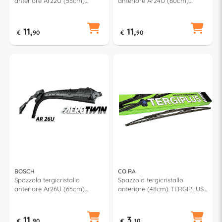
anteriore Ar22U (55cm)
anteriore Ar24U (60cm)
AEROTWIN RETROFIT
AEROTWIN RETROFIT
11,
11,
€
90
€
90
BOSCH
CO RA
Spazzola tergicristallo
Spazzola tergicristallo
anteriore Ar26U (65cm)
anteriore (48cm) TERGIPLUS
AEROTWIN RETROFIT
021480
11,
3,
€
90
€
10