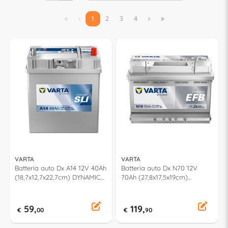


1
2
3
4


VARTA
VARTA
Batteria auto Dx A14 12V 40Ah
Batteria auto Dx N70 12V
(18,7x12,7x22,7cm) DYNAMIC
70Ah (27,8x17,5x19cm)
SLI 540126033K262
DYNAMIC EFB
570500076K262
59,
119,
€
00
€
90