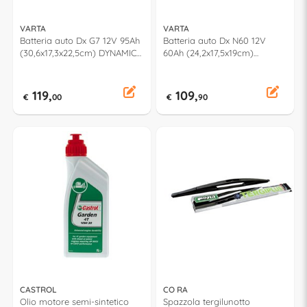
VARTA
VARTA
Batteria auto Dx G7 12V 95Ah
Batteria auto Dx N60 12V
(30,6x17,3x22,5cm) DYNAMIC
60Ah (24,2x17,5x19cm)
SLI 595404083K262
DYNAMIC EFB
560500064K262
119,
109,
€
00
€
90
CASTROL
CO RA
Olio motore semi-sintetico
Spazzola tergilunotto