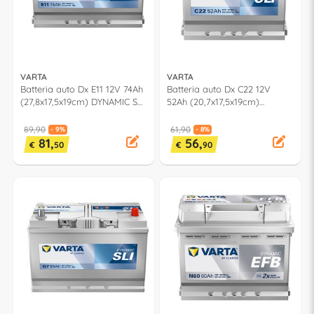
VARTA
VARTA
Batteria auto Dx E11 12V 74Ah
Batteria auto Dx C22 12V
(27,8x17,5x19cm) DYNAMIC SLI
52Ah (20,7x17,5x19cm)
574012068K262
DYNAMIC SLI 552400047K262
89,90
61,90
- 9%
- 8%
81,
56,
€
50
€
90