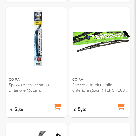
CO RA
CO RA
Spazzola tergicristallo
Spazzola tergicristallo
anteriore (30cm)
anteriore (65cm) TERGIPLUS
TERGIBLADE TB300
00021650
6,
5,
€
50
€
30