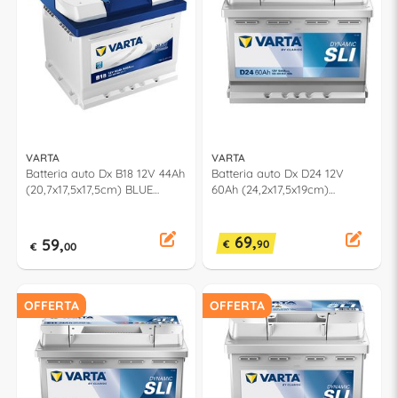
VARTA
VARTA
Batteria auto Dx B18 12V 44Ah
Batteria auto Dx D24 12V
(20,7x17,5x17,5cm) BLUE
60Ah (24,2x17,5x19cm)
DYNAMIC 5444020443132
DYNAMIC SLI 560408054K262
69,
59,
€
90
€
00
OFFERTA
OFFERTA