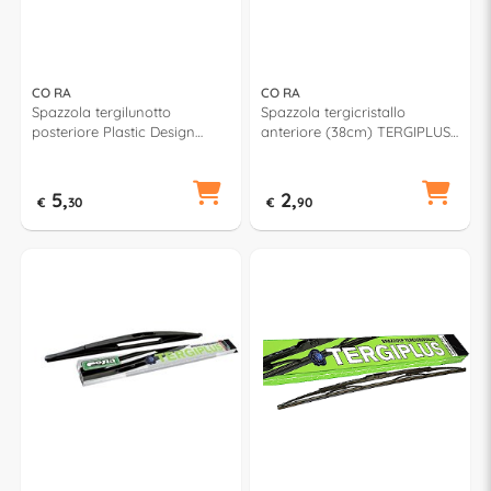
CO RA
CO RA
Spazzola tergilunotto
Spazzola tergicristallo
posteriore Plastic Design
anteriore (38cm) TERGIPLUS
(30cm) TERGIPLUS 023505
021380
5,
2,
€
30
€
90