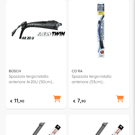
BOSCH
CO RA
Spazzola tergicristallo
Spazzola tergicristallo
anteriore Ar20U (50cm)
anteriore (53cm)
AEROTWIN RETROFIT
TERGIBLADE TB530
11,
7,
€
90
€
90