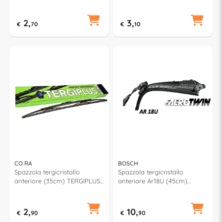
021280
021530
2,
3,
€
70
€
10
CO RA
BOSCH
Spazzola tergicristallo
Spazzola tergicristallo
anteriore (35cm) TERGIPLUS
anteriore Ar18U (45cm)
021350
AEROTWIN RETROFIT
2,
10,
€
90
€
90