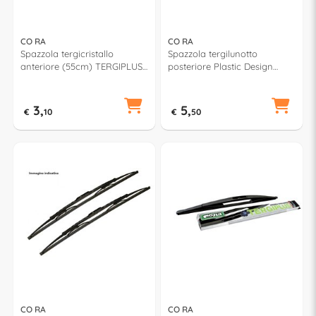
CO RA
CO RA
Spazzola tergicristallo
Spazzola tergilunotto
anteriore (55cm) TERGIPLUS
posteriore Plastic Design
021550
(30cm) TERGIPLUS 023515
3,
5,
€
10
€
50
CO RA
CO RA