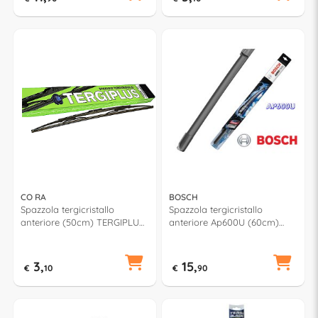
CO RA
BOSCH
Spazzola tergicristallo
Spazzola tergicristallo
anteriore (50cm) TERGIPLUS
anteriore Ap600U (60cm)
021500
AEROTWIN MULTICLIP PLUS
3,
15,
€
10
€
90