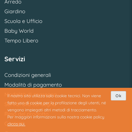
Arredo
Giardino
Scuola e Ufficio
Baby World
Tempo Libero
Servizi
Condizioni generali
Modalità di pagamento
Modalità di consegna
Il nostro sito utilizza solo cookie tecnici. Non viene
Ok
fatto uso di cookie per la profilazione degli utenti, né
Servizi alla consegna
vengono impiegati altri metodi di tracciamento.
Reso del prodotto
Per maggiori informazioni sulla nostra cookie policy
Contatti
clicca qui.