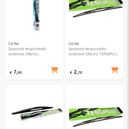
CO RA
CO RA
Spazzola tergicristallo
Spazzola tergicristallo
anteriore (48cm)
anteriore (30cm) TERGIPLUS
TERGIBLADE TB480
021300
7,
2,
€
90
€
70