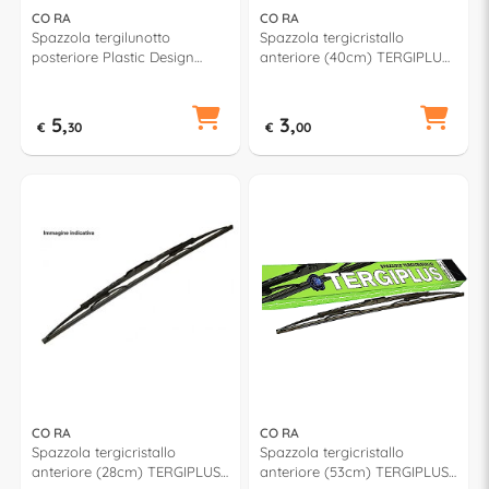
CO RA
CO RA
Spazzola tergilunotto
Spazzola tergicristallo
posteriore Plastic Design
anteriore (40cm) TERGIPLUS
(35cm) TERGIPLUS 023519
021400
5,
3,
€
30
€
00
CO RA
CO RA
Spazzola tergicristallo
Spazzola tergicristallo
anteriore (28cm) TERGIPLUS
anteriore (53cm) TERGIPLUS