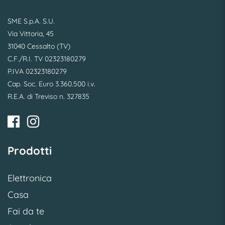
SME S.p.A. S.U.
Via Vittoria, 45
31040 Cessalto (TV)
C.F./R.I. TV 02323180279
P.IVA 02323180279
Cap. Soc. Euro 3.360.500 i.v.
R.E.A. di Treviso n. 327835
Prodotti
Elettronica
Casa
Fai da te