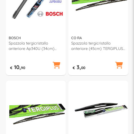
BOSCH
CO RA
Spazzola tergicristallo
Spazzola tergicristallo
anteriore Ap340U (34cm)
anteriore (45cm) TERGIPLUS
AEROTWIN MULTICLIP PLUS
0021450
10,
3,
€
90
€
00