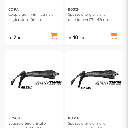
CO RA
BOSCH
Coppia gommini ricambio
Spazzola tergicristallo
tergicristallo (61cm)
anteriore Ar17U (42cm)
00010100
AEROTWIN RETROFIT
2,
10,
€
10
€
90
BOSCH
BOSCH
Spazzola tergicristallo
Spazzola tergicristallo