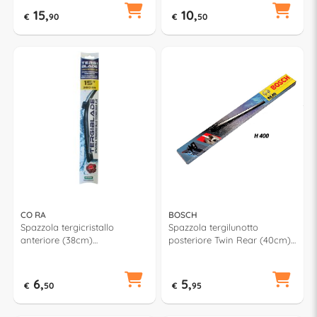
15,
10,
€
90
€
50
CO RA
BOSCH
Spazzola tergicristallo
Spazzola tergilunotto
anteriore (38cm)
posteriore Twin Rear (40cm)
TERGIBLADE TB380
3397004757
6,
5,
€
50
€
95