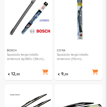
BOSCH
CO RA
Spazzola tergicristallo
Spazzola tergicristallo
anteriore Ap380U (38cm)
anteriore (55cm)
AEROTWIN MULTICLIP PLUS
TERGIBLADE TB550
12,
9,
€
90
€
50