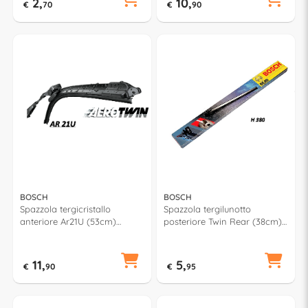
2,
10,
€
70
€
90
BOSCH
BOSCH
Spazzola tergicristallo
Spazzola tergilunotto
anteriore Ar21U (53cm)
posteriore Twin Rear (38cm)
AEROTWIN RETROFIT
3397004756
11,
5,
€
90
€
95