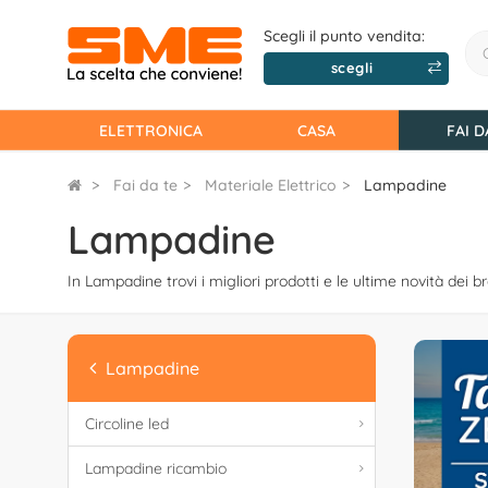
Scegli il punto vendita:
scegli
ELETTRONICA
CASA
FAI D
Fai da te
Materiale Elettrico
Lampadine
Lampadine
In Lampadine trovi i migliori prodotti e le ultime novità dei br
Lampadine
Circoline led
Lampadine ricambio