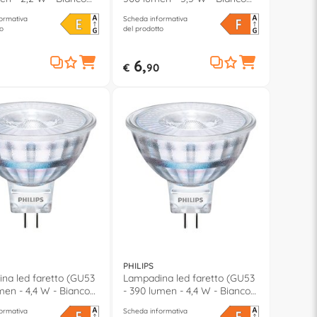
caldo)
ormativa
Scheda informativa
o
del prodotto
6,
€
90
PHILIPS
na led faretto (GU53
Lampadina led faretto (GU53
men - 4,4 W - Bianco
- 390 lumen - 4,4 W - Bianco
neutro)
ormativa
Scheda informativa