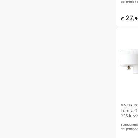
del prodott
27,
€
5
VIVIDA I
Lampadin
835 lume
neutro) 
Scheda info
del prodott