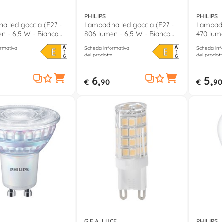
PHILIPS
PHILIPS
a led goccia (E27 -
Lampadina led goccia (E27 -
Lampadi
n - 6,5 W - Bianco
806 lumen - 6,5 W - Bianco
470 lume
neutro)
neutro)
rmativa
Scheda informativa
Scheda inf
o
del prodotto
del prodott
6,
5,
€
90
€
90
G.E.A. LUCE
PHILIPS