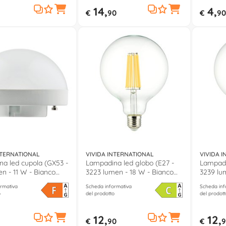
14,
4,
€
90
€
90
NTERNATIONAL
VIVIDA INTERNATIONAL
VIVIDA 
a led cupola (GX53 -
Lampadina led globo (E27 -
Lampadi
en - 11 W - Bianco
3223 lumen - 18 W - Bianco
3239 lu
LED70044 4
caldo) FIL20025 3
neutro)
rmativa
Scheda informativa
Scheda inf
o
del prodotto
del prodott
12,
12,
€
90
€
9