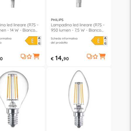
PHILIPS
a led lineare (R7S -
Lampadina led lineare (R7S -
men - 14 W - Bianco
950 lumen - 7,5 W - Bianco
caldo)
ormativa
Scheda informativa
o
del prodotto
14,
0
€
90