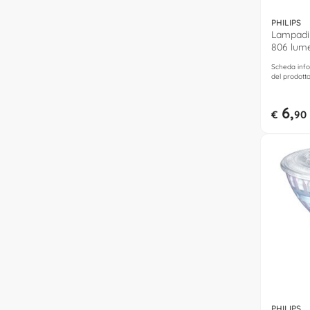
PHILIPS
Lampadin
806 lume
caldo)
Scheda info
del prodott
6,
€
90
PHILIPS