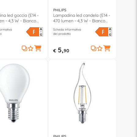
PHILIPS
na led goccia (E14 -
Lampadina led candela (E14 -
n - 4,3 W - Bianco
470 lumen - 4,3 W - Bianco
neutro)
ormativa
Scheda informativa
o
del prodotto
5,
€
90
PHILIPS