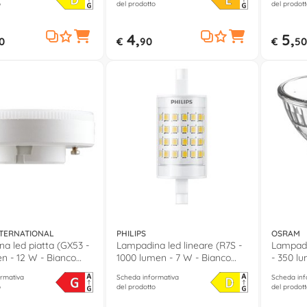
o
del prodotto
del prodott
4,
5,
0
€
90
€
50
NTERNATIONAL
PHILIPS
OSRAM
a led piatta (GX53 -
Lampadina led lineare (R7S -
Lampadi
n - 12 W - Bianco
1000 lumen - 7 W - Bianco
- 350 lu
LED70043 4D
neutro)
neutro)
rmativa
Scheda informativa
Scheda inf
o
del prodotto
del prodott