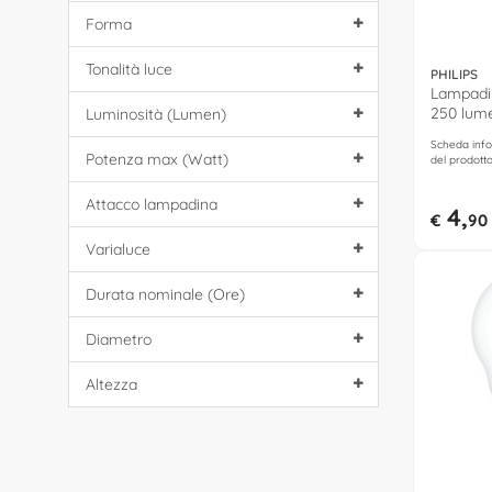
Forma
Tonalità luce
PHILIPS
Lampadin
250 lume
Luminosità (Lumen)
caldo)
Scheda info
Potenza max (Watt)
del prodott
Attacco lampadina
4,
€
90
Varialuce
Durata nominale (Ore)
Diametro
Altezza