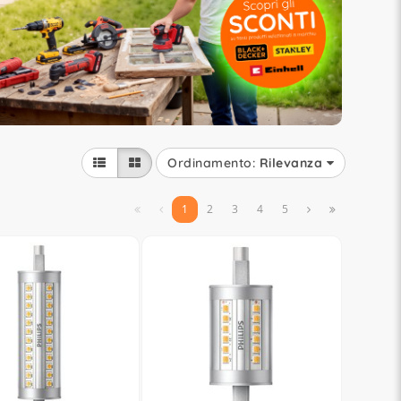
Ordinamento:
Rilevanza


1
2
3
4
5

