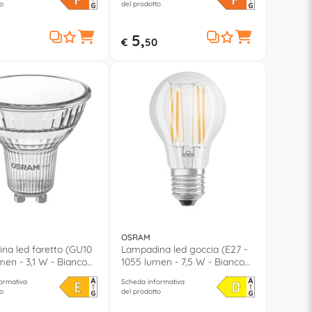
o
del prodotto
5,
€
50
OSRAM
na led faretto (GU10
Lampadina led goccia (E27 -
men - 3,1 W - Bianco
1055 lumen - 7,5 W - Bianco
 LED STAR PAR16
neutro) LED RETROFIT
ormativa
Scheda informativa
CLASSIC A DIM
o
del prodotto