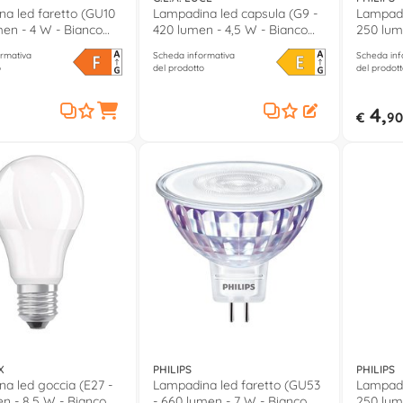
a led faretto (GU10
Lampadina led capsula (G9 -
Lampadi
men - 4 W - Bianco
420 lumen - 4,5 W - Bianco
250 lum
neutro) GLA185N
neutro)
rmativa
Scheda informativa
Scheda inf
o
del prodotto
del prodott
4,
€
90
X
PHILIPS
PHILIPS
a led goccia (E27 -
Lampadina led faretto (GU53
Lampadi
n - 8,5 W - Bianco
- 660 lumen - 7 W - Bianco
250 lum