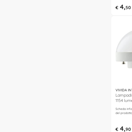
4,
€
50
VIVIDA I
Lampadin
1154 lum
neutro) 
Scheda info
del prodott
4,
€
90