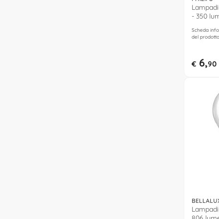
Lampadin
- 350 lu
neutro)
Scheda info
del prodott
6,
€
90
BELLALU
Lampadin
806 lume