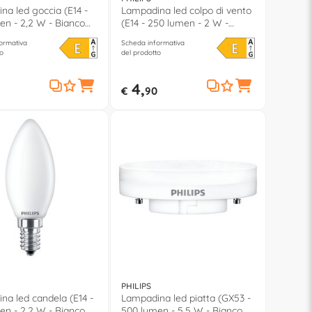
na led goccia (E14 -
Lampadina led colpo di vento
en - 2,2 W - Bianco
(E14 - 250 lumen - 2 W -
Bianco caldo)
ormativa
Scheda informativa
o
del prodotto
4,
€
90
PHILIPS
na led candela (E14 -
Lampadina led piatta (GX53 -
en - 2,2 W - Bianco
500 lumen - 5,5 W - Bianco