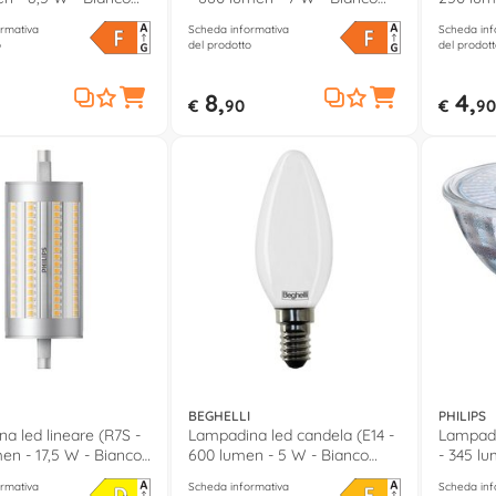
neutro)
caldo)
rmativa
Scheda informativa
Scheda inf
o
del prodotto
del prodott
8,
4,
€
90
€
90
BEGHELLI
PHILIPS
a led lineare (R7S -
Lampadina led candela (E14 -
Lampadi
en - 17,5 W - Bianco
600 lumen - 5 W - Bianco
- 345 lu
caldo) TUTTOVETRO LED
caldo)
rmativa
Scheda informativa
Scheda inf
56532