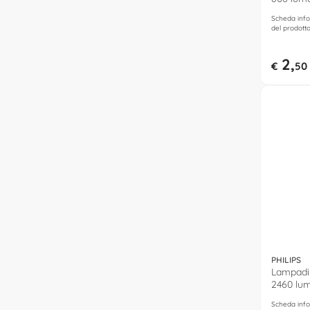
caldo)
Scheda info
del prodott
2,
€
50
PHILIPS
Lampadin
2460 lum
neutro)
Scheda info