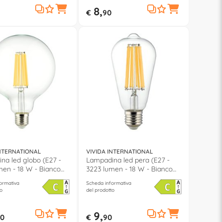
8,
€
90
INTERNATIONAL
VIVIDA INTERNATIONAL
na led globo (E27 -
Lampadina led pera (E27 -
men - 18 W - Bianco
3223 lumen - 18 W - Bianco
 FIL20025 4
caldo) FIL20024 3
ormativa
Scheda informativa
o
del prodotto
9,
0
€
90