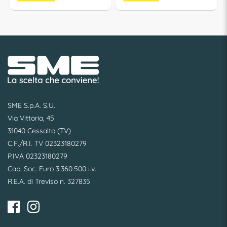
SME S.p.A. S.U.
Via Vittoria, 45
31040 Cessalto (TV)
C.F./R.I. TV 02323180279
P.IVA 02323180279
Cap. Soc. Euro 3.360.500 i.v.
R.E.A. di Treviso n. 327835