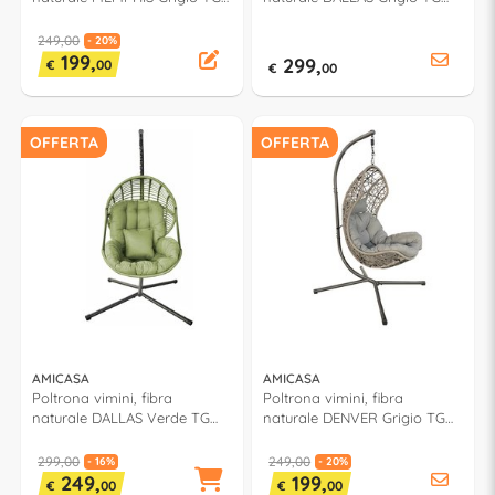
3264A
3319AB
249,00
- 20%
199,
299,
€
00
€
00
OFFERTA
OFFERTA
AMICASA
AMICASA
Poltrona vimini, fibra
Poltrona vimini, fibra
naturale DALLAS Verde TG
naturale DENVER Grigio TG
3319AB
3316CAB
299,00
249,00
- 16%
- 20%
249,
199,
€
00
€
00