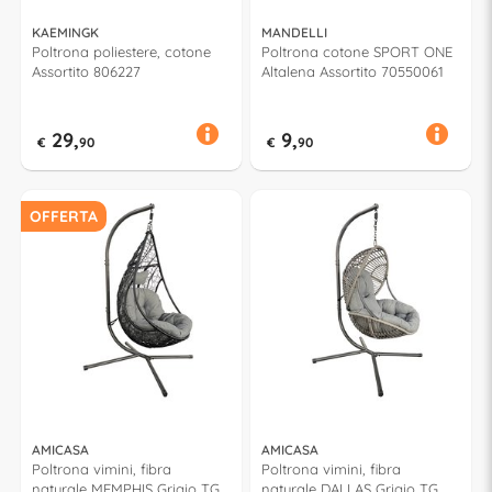
KAEMINGK
MANDELLI
Poltrona poliestere, cotone
Poltrona cotone SPORT ONE
Assortito 806227
Altalena Assortito 70550061
29,
9,
€
90
€
90
OFFERTA
AMICASA
AMICASA
Poltrona vimini, fibra
Poltrona vimini, fibra
naturale MEMPHIS Grigio TG
naturale DALLAS Grigio TG