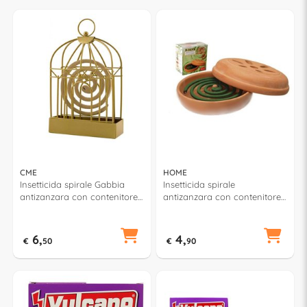
CME
HOME
Insetticida spirale Gabbia
Insetticida spirale
antizanzara con contenitore
antizanzara con contenitore
10 pz Bronzo PP8805100
10 pz Terracotta P8804900
6,
4,
€
50
€
90