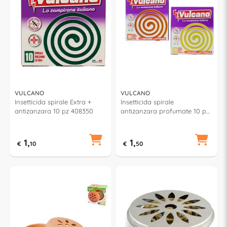
VULCANO
VULCANO
Insetticida spirale Extra +
Insetticida spirale
antizanzara 10 pz 408350
antizanzara profumate 10 pz
408360
1,
1,
€
10
€
50