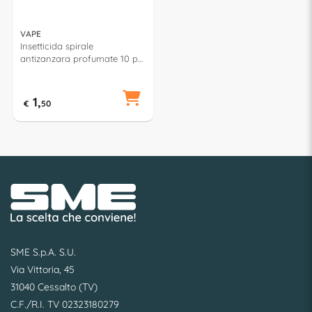
VAPE
Insetticida spirale
antizanzara profumate 10 pz
GA21586
1,
€
50
SME S.p.A. S.U.
Via Vittoria, 45
31040 Cessalto (TV)
C.F./R.I. TV 02323180279