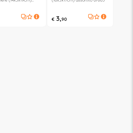
iere (14x5x19cm)
(16x5x17cm) assortito 07605
o 07629
3,
€
90