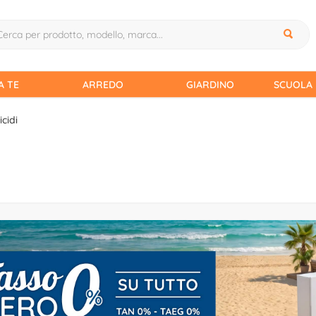
A TE
ARREDO
GIARDINO
SCUOLA 
icidi