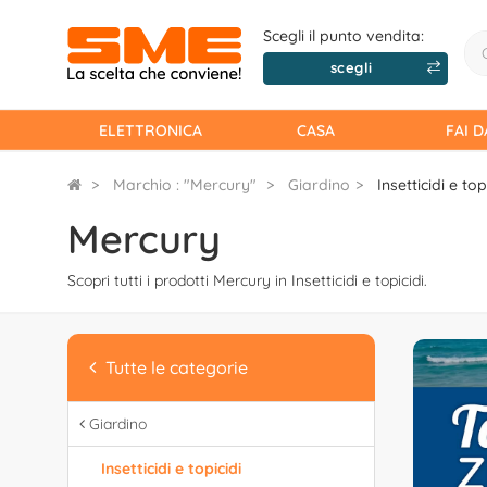
Scegli il punto vendita:
scegli
ELETTRONICA
CASA
FAI D
Marchio : "Mercury"
Giardino
Insetticidi e top
Mercury
Scopri tutti i prodotti Mercury in Insetticidi e topicidi.
Tutte le categorie
Giardino
Insetticidi e topicidi