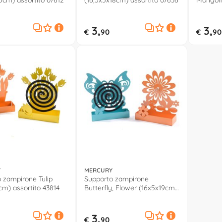
,5cm) assortito 07612
(16,5x5x18cm) assortito 07636
Mongolf
assortit
3,
3,
€
90
€
90
Y
MERCURY
 zampirone Tulip
Supporto zampirone
cm) assortito 43814
Butterfly, Flower (16x5x19cm)
assortito 44002
3,
€
90