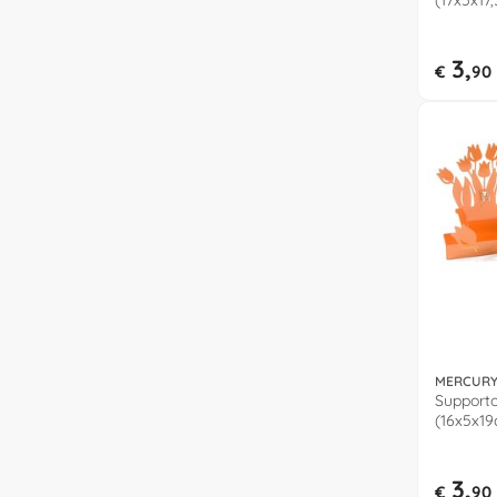
(17x5x17
3,
€
90
MERCUR
Supporto
(16x5x19
3,
€
90