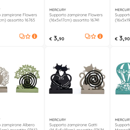
Y
MERCURY
MERCUR
o zampirone Flowers
Supporto zampirone Flowers
Support
cm) assortito 16765
(16x5x17cm) assortito 16741
(16x5x1
3,
3,
€
90
€
90
Y
MERCURY
MERCUR
 zampirone Albero
Supporto zampirone Gatti
Support