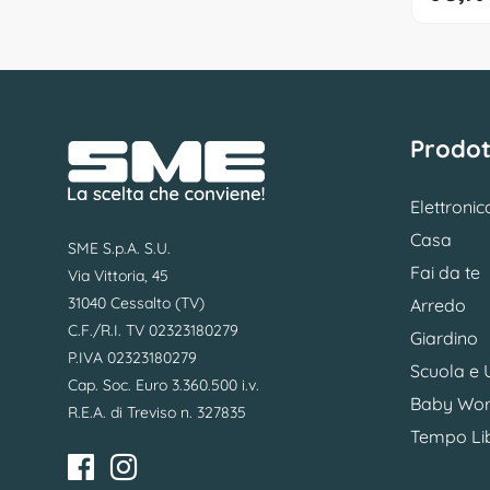
Prodot
Elettronic
Casa
SME S.p.A. S.U.
Fai da te
Via Vittoria, 45
31040 Cessalto (TV)
Arredo
C.F./R.I. TV 02323180279
Giardino
P.IVA 02323180279
Scuola e U
Cap. Soc. Euro 3.360.500 i.v.
Baby Wor
R.E.A. di Treviso n. 327835
Tempo Li